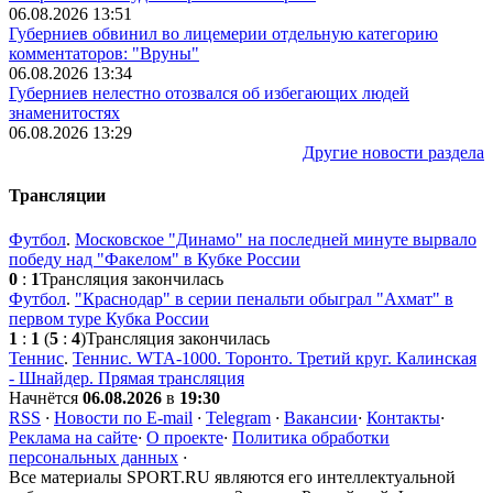
06.08.2026 13:51
Губерниев обвинил во лицемерии отдельную категорию
комментаторов: "Вруны"
06.08.2026 13:34
Губерниев нелестно отозвался об избегающих людей
знаменитостях
06.08.2026 13:29
Другие новости раздела
Трансляции
Футбол
.
Московское "Динамо" на последней минуте вырвало
победу над "Факелом" в Кубке России
0
:
1
Трансляция закончилась
Футбол
.
"Краснодар" в серии пенальти обыграл "Ахмат" в
первом туре Кубка России
1
:
1
(
5
:
4
)
Трансляция закончилась
Теннис
.
Теннис. WTA-1000. Торонто. Третий круг. Калинская
- Шнайдер. Прямая трансляция
Начнётся
06.08.2026
в
19:30
RSS
·
Новости по E-mail
·
Telegram
·
Вакансии
·
Контакты
·
Реклама на сайте
·
О проекте
·
Политика обработки
персональных данных
·
Все материалы SPORT.RU являются его интеллектуальной