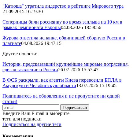
"Катюша" утратила лидерство в рейтинге Мирового тура
21.09.2015 16:19:30
Соперницы били россиянку во время заплыва на 10 км в
рамках чемпионата Европы
04.08.2026 18:58:56
Журова ответила испанке, обвинившей сборную России в
плагиате
04.08.2026 19:47:15
Другие новости:
Историк, предсказавший крупнейшие мировые потрясения,
сделал заявление о России
26.07.2026 15:57:47
В ФСБ раскрыли, как агенты Киева перевозили БПЛА в
Амурскую и Челябинскую области
13.07.2026 15:19:45
Подпишитесь на обновления и не пропустите ни одной
статьи!
Введите Ваш E-mail и выберите
теги для подписки
Подписаться на другие теги
Комментарии