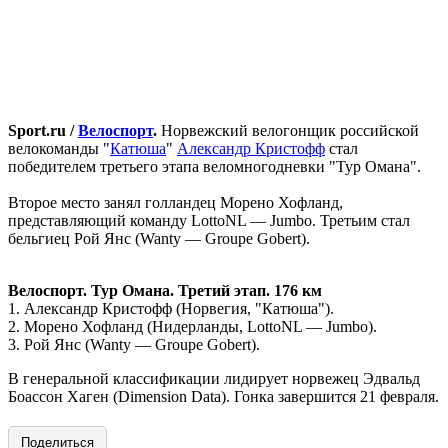
Sport.ru /
Велоспорт
.
Норвежский велогонщик российской
велокоманды "
Катюша
"
Александр Кристофф
стал
победителем третьего этапа веломногодневки "Тур Омана".
Второе место занял голландец Морено Хофланд,
представляющий команду LottoNL — Jumbo. Третьим стал
бельгиец Рой Янс (Wanty — Groupe Gobert).
Велоспорт. Тур Омана. Третий этап. 176 км
1. Александр Кристофф (Норвегия, "Катюша").
2. Морено Хофланд (Нидерланды, LottoNL — Jumbo).
3. Рой Янс (Wanty — Groupe Gobert).
В генеральной классификации лидирует норвежец Эдвальд
Боассон Хаген (Dimension Data). Гонка завершится 21 февраля.
Поделиться