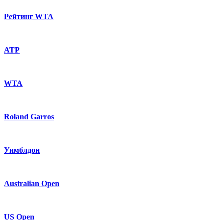
Рейтинг WTA
ATP
WTA
Roland Garros
Уимблдон
Australian Open
US Open