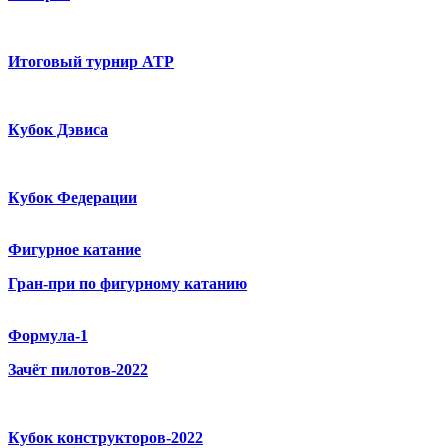
Итоговый турнир ATP
Кубок Дэвиса
Кубок Федерации
Фигурное катание
Гран-при по фигурному катанию
Формула-1
Зачёт пилотов-2022
Кубок конструкторов-2022