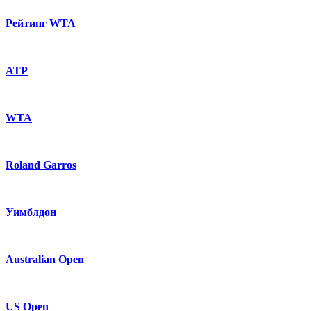
Рейтинг WTA
ATP
WTA
Roland Garros
Уимблдон
Australian Open
US Open