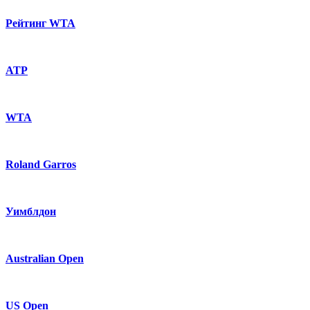
Рейтинг WTA
ATP
WTA
Roland Garros
Уимблдон
Australian Open
US Open