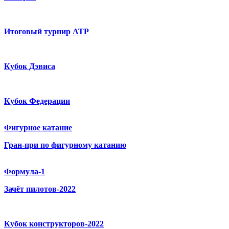
Итоговый турнир ATP
Кубок Дэвиса
Кубок Федерации
Фигурное катание
Гран-при по фигурному катанию
Формула-1
Зачёт пилотов-2022
Кубок конструкторов-2022