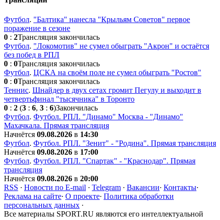
Футбол
.
"Балтика" нанесла "Крыльям Советов" первое
поражение в сезоне
0
:
2
Трансляция закончилась
Футбол
.
"Локомотив" не сумел обыграть "Акрон" и остаётся
без побед в РПЛ
0
:
0
Трансляция закончилась
Футбол
.
ЦСКА на своём поле не сумел обыграть "Ростов"
0
:
0
Трансляция закончилась
Теннис
.
Шнайдер в двух сетах громит Пегулу и выходит в
четвертьфинал "тысячника" в Торонто
0
:
2
(
3
:
6
,
3
:
6
)
Закончилась
Футбол
.
Футбол. РПЛ. "Динамо" Москва - "Динамо"
Махачкала. Прямая трансляция
Начнётся
09.08.2026
в
14:30
Футбол
.
Футбол. РПЛ. "Зенит" - "Родина". Прямая трансляция
Начнётся
09.08.2026
в
17:00
Футбол
.
Футбол. РПЛ. "Спартак" - "Краснодар". Прямая
трансляция
Начнётся
09.08.2026
в
20:00
RSS
·
Новости по E-mail
·
Telegram
·
Вакансии
·
Контакты
·
Реклама на сайте
·
О проекте
·
Политика обработки
персональных данных
·
Все материалы SPORT.RU являются его интеллектуальной