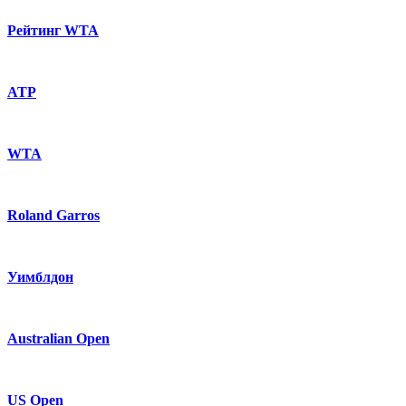
Рейтинг WTA
ATP
WTA
Roland Garros
Уимблдон
Australian Open
US Open