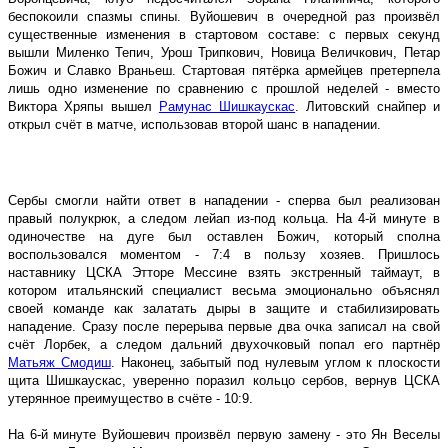
беспокоили спазмы спины. Вуйошевич в очередной раз произвёл
существенные изменения в стартовом составе: с первых секунд
вышли Миленко Тепич, Урош Трипкович, Новица Величкович, Петар
Божич и Славко Враньеш. Стартовая пятёрка армейцев претерпела
лишь одно изменение по сравнению с прошлой неделей - вместо
Виктора Хряпы вышел
Рамунас Шишкаускас
. Литовский снайпер и
открыл счёт в матче, использовав второй шанс в нападении.
Сербы смогли найти ответ в нападении - сперва был реализован
правый полукрюк, а следом лейап из-под кольца. На 4-й минуте в
одиночестве на дуге был оставлен Божич, который сполна
воспользовался моментом - 7:4 в пользу хозяев. Пришлось
наставнику ЦСКА Этторе Мессине взять экстренный таймаут, в
котором итальянский специалист весьма эмоционально объяснял
своей команде как залатать дыры в защите и стабилизировать
нападение. Сразу после перерыва первые два очка записал на свой
счёт Лорбек, а следом дальний двухочковый попал его партнёр
Матьяж Смодиш
. Наконец, забытый под нулевым углом к плоскости
щита Шишкаускас, уверенно поразил кольцо сербов, вернув ЦСКА
утерянное преимущество в счёте - 10:9.
На 6-й минуте Вуйошевич произвёл первую замену - это Ян Веселы