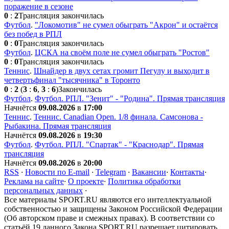
поражение в сезоне
0
:
2
Трансляция закончилась
Футбол
.
"Локомотив" не сумел обыграть "Акрон" и остаётся
без побед в РПЛ
0
:
0
Трансляция закончилась
Футбол
.
ЦСКА на своём поле не сумел обыграть "Ростов"
0
:
0
Трансляция закончилась
Теннис
.
Шнайдер в двух сетах громит Пегулу и выходит в
четвертьфинал "тысячника" в Торонто
0
:
2
(
3
:
6
,
3
:
6
)
Закончилась
Футбол
.
Футбол. РПЛ. "Зенит" - "Родина". Прямая трансляция
Начнётся
09.08.2026
в
17:00
Теннис
.
Теннис. Сanadian Open. 1/8 финала. Самсонова -
Рыбакина. Прямая трансляция
Начнётся
09.08.2026
в
19:30
Футбол
.
Футбол. РПЛ. "Спартак" - "Краснодар". Прямая
трансляция
Начнётся
09.08.2026
в
20:00
RSS
·
Новости по E-mail
·
Telegram
·
Вакансии
·
Контакты
·
Реклама на сайте
·
О проекте
·
Политика обработки
персональных данных
·
Все материалы SPORT.RU являются его интеллектуальной
собственностью и защищены Законом Российской Федерации
(Об авторском праве и смежных правах). В соответствии со
статьёй 19 данного Закона SPORT.RU разрешает цитировать