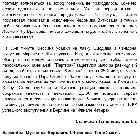
поэтому волноваться за исход поединка не приходилось. Конечно,
сербы сдаваться и не помышляли. Уже их первая атака в
заключительной четверти продолжалась 73 секунды. Затем
последовал перехват в исполнении Чедомира Витковаца и точный
лейап Величковича. Успешное начало хозяев омрачилось 5 фолом у
Ласме и 4 у Враньеша, но зато армейцам не дали забить в течение 3
с лишним минут.
На 35-й минуте Мессина усадил на лавку Смодиша и Лэнгдона,
выпустив Морриса и Шишкаускаса. Игру в атаке было необходимо
обострять, поскольку соперник к тому моменту уже выбрал лимит
персональных замечаний. "Партизан" зацепился было за разницу в 9
очков, но быстро терял своих "больших" - так на 35-й минуте 5 фол
получил Враньеш. Пара Смодиш - Лэнгдон отдыхала всего минуту, но
сменила на паркете не тех, кто вышел минутой ранее, а Лорбека и
Хряпу. Столь глубокая и быстрая ротация состава позволила
сохранить свежесть в действиях. ЦСКА не позволил сербам
приблизиться к себе на дистанцию ближе 8 очков, уверенно доведя
встречу до триумфального конца. Серия закончена. Ждём от ЦСКА
успешного выступления в Берлине на "Финале Четырёх".
Станислав Тютюнник,
Sport
.
ru
Баскетбол. Мужчины. Евролига. 1/4 финала. Третий матч.