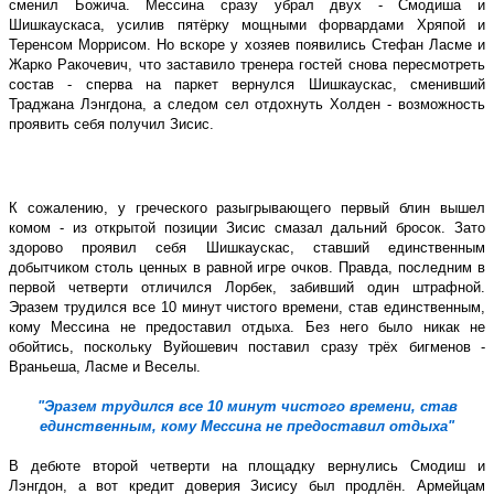
сменил Божича. Мессина сразу убрал двух - Смодиша и
Шишкаускаса, усилив пятёрку мощными форвардами Хряпой и
Теренсом Моррисом. Но вскоре у хозяев появились Стефан Ласме и
Жарко Ракочевич, что заставило тренера гостей снова пересмотреть
состав - сперва на паркет вернулся Шишкаускас, сменивший
Траджана Лэнгдона, а следом сел отдохнуть Холден - возможность
проявить себя получил Зисис.
К сожалению, у греческого разыгрывающего первый блин вышел
комом - из открытой позиции Зисис смазал дальний бросок. Зато
здорово проявил себя Шишкаускас, ставший единственным
добытчиком столь ценных в равной игре очков. Правда, последним в
первой четверти отличился Лорбек, забивший один штрафной.
Эразем трудился все 10 минут чистого времени, став единственным,
кому Мессина не предоставил отдыха. Без него было никак не
обойтись, поскольку Вуйошевич поставил сразу трёх бигменов -
Враньеша, Ласме и Веселы.
"Эразем трудился все 10 минут чистого времени, став
единственным, кому Мессина не предоставил отдыха"
В дебюте второй четверти на площадку вернулись Смодиш и
Лэнгдон, а вот кредит доверия Зисису был продлён. Армейцам