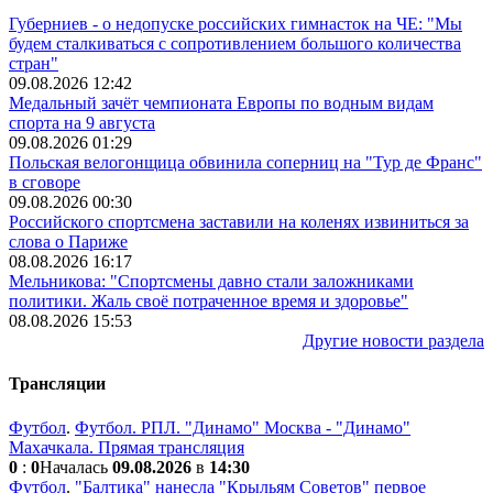
Губерниев - о недопуске российских гимнасток на ЧЕ: "Мы
будем сталкиваться с сопротивлением большого количества
стран"
09.08.2026 12:42
Медальный зачёт чемпионата Европы по водным видам
спорта на 9 августа
09.08.2026 01:29
Польская велогонщица обвинила соперниц на "Тур де Франс"
в сговоре
09.08.2026 00:30
Российского спортсмена заставили на коленях извиниться за
слова о Париже
08.08.2026 16:17
Мельникова: "Спортсмены давно стали заложниками
политики. Жаль своё потраченное время и здоровье"
08.08.2026 15:53
Другие новости раздела
Трансляции
Футбол
.
Футбол. РПЛ. "Динамо" Москва - "Динамо"
Махачкала. Прямая трансляция
0
:
0
Началась
09.08.2026
в
14:30
Футбол
.
"Балтика" нанесла "Крыльям Советов" первое