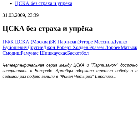
ЦСКА без страха и упрёка
31.03.2009, 23:39
ЦСКА без страха и упрёка
ПФК ЦСКА (Москва)
БК Партизан
Этторе Мессина
Душко
Вуйошевич
Другие
Джон Роберт Холден
Эразем Лорбек
Матьяж
Смодиш
Рамунас Шишкаускас
Баскетбол
Четвертьфинальная серия между ЦСКА и "Партизаном" досрочно
завершилась в Белграде. Армейцы одержали третью победу и в
седьмой раз подряд вышли в "Финал Четырёх" Евролиги...