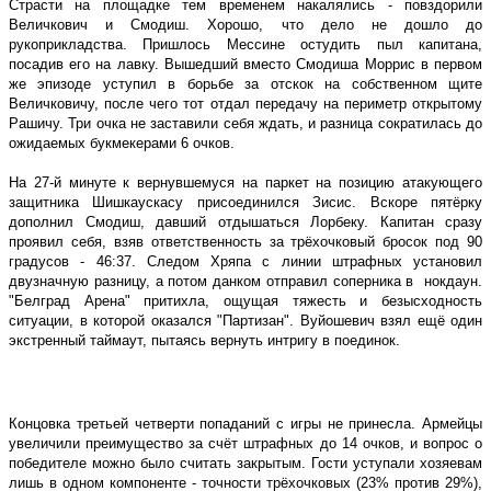
Страсти на площадке тем временем накалялись - повздорили
Величкович и Смодиш. Хорошо, что дело не дошло до
рукоприкладства. Пришлось Мессине остудить пыл капитана,
посадив его на лавку. Вышедший вместо Смодиша Моррис в первом
же эпизоде уступил в борьбе за отскок на собственном щите
Величковичу, после чего тот отдал передачу на периметр открытому
Рашичу. Три очка не заставили себя ждать, и разница сократилась до
ожидаемых букмекерами 6 очков.
На 27-й минуте к вернувшемуся на паркет на позицию атакующего
защитника Шишкаускасу присоединился Зисис. Вскоре пятёрку
дополнил Смодиш, давший отдышаться Лорбеку. Капитан сразу
проявил себя, взяв ответственность за трёхочковый бросок под 90
градусов - 46:37. Следом Хряпа с линии штрафных установил
двузначную разницу, а потом данком отправил соперника в
нокдаун.
"Белград Арена" притихла, ощущая тяжесть и безысходность
ситуации, в которой оказался "Партизан". Вуйошевич взял ещё один
экстренный таймаут, пытаясь вернуть интригу в поединок.
Концовка третьей четверти попаданий с игры не принесла. Армейцы
увеличили преимущество за счёт штрафных до 14 очков, и вопрос о
победителе можно было считать закрытым. Гости уступали хозяевам
лишь в одном компоненте - точности трёхочковых (23% против 29%),