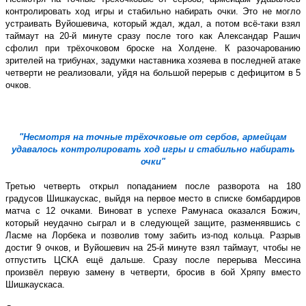
контролировать ход игры и стабильно набирать очки. Это не могло
устраивать Вуйошевича, который ждал, ждал, а потом всё-таки взял
таймаут на 20-й минуте сразу после того как Александар Рашич
сфолил при трёхочковом броске на Холдене. К разочарованию
зрителей на трибунах, задумки наставника хозяева в последней атаке
четверти не реализовали, уйдя на большой перерыв с дефицитом в 5
очков.
"Несмотря на точные трёхочковые от сербов, армейцам
удавалось контролировать ход игры и стабильно набирать
очки"
Третью четверть открыл попаданием после разворота на 180
градусов Шишкаускас, выйдя на первое место в списке бомбардиров
матча с 12 очками. Виноват в успехе Рамунаса оказался Божич,
который неудачно сыграл и в следующей защите, разменявшись с
Ласме на Лорбека и позволив тому забить из-под кольца. Разрыв
достиг 9 очков, и Вуйошевич на 25-й минуте взял таймаут, чтобы не
отпустить ЦСКА ещё дальше. Сразу после перерыва Мессина
произвёл первую замену в четверти, бросив в бой Хряпу вместо
Шишкаускаса.