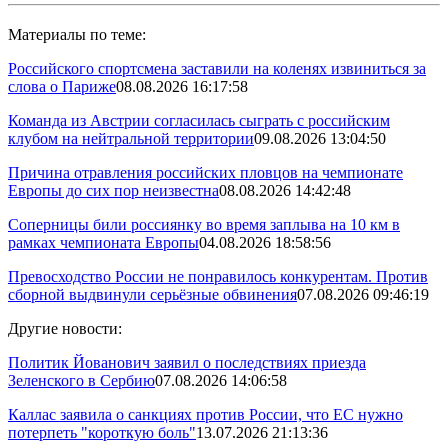
Материалы по теме:
Российского спортсмена заставили на коленях извиниться за
слова о Париже
08.08.2026 16:17:58
Команда из Австрии согласилась сыграть с российским
клубом на нейтральной территории
09.08.2026 13:04:50
Причина отравления российских пловцов на чемпионате
Европы до сих пор неизвестна
08.08.2026 14:42:48
Соперницы били россиянку во время заплыва на 10 км в
рамках чемпионата Европы
04.08.2026 18:58:56
Превосходство России не понравилось конкурентам. Против
сборной выдвинули серьёзные обвинения
07.08.2026 09:46:19
Другие новости:
Политик Йованович заявил о последствиях приезда
Зеленского в Сербию
07.08.2026 14:06:58
Каллас заявила о санкциях против России, что ЕС нужно
потерпеть "короткую боль"
13.07.2026 21:13:36