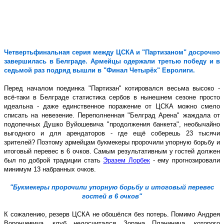
Четвертьфинальная серия между ЦСКА и "Партизаном" досрочно
завершилась в Белграде. Армейцы одержали третью победу и в
седьмой раз подряд вышли в "Финал Четырёх" Евролиги.
Перед началом поединка "Партизан" котировался весьма высоко -
всё-таки в Белграде статистика сербов в нынешнем сезоне просто
идеальна - даже единственное поражение от ЦСКА можно смело
списать на невезение. Переполненная "Белград Арена" жаждала от
подопечных Душко Вуйошевича "продолжения банкета", необычайно
выгодного и для арендаторов - где ещё соберешь 23 тысячи
зрителей? Поэтому армейцам букмекеры пророчили упорную борьбу и
итоговый перевес в 6 очков. Самым результативным у гостей должен
был по доброй традиции стать
Эразем Лорбек
- ему прогнозировали
минимум 13 набранных очков.
"Букмекеры пророчили упорную борьбу и итоговый перевес
гостей в 6 очков"
К сожалению, резерв ЦСКА не обошёлся без потерь. Помимо Андрея
Воронцевича, клуб недосчитался Зорана Планинича, которого