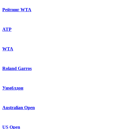
Рейтинг WTA
ATP
WTA
Roland Garros
Уимблдон
Australian Open
US Open