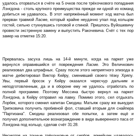
удалось оторваться в счёте на 5 очков после трёхочкового попадания
Лэнгдона - столь крупного преимущества прежде ни одной из команд
добиться не удавалось. В этот напряжённый момент ход матча был
прерван травмой Ласме, который крайне неудачно упал под кольцом
гостей, сильно стукнувшись головой и спиной. Пришлось Вуйошевичу
провести экстренную замену и выпустить Ракочевича. Счёт с тех пор
замер на отметке 15:20.
Прервалась засуха лишь на 14-й минуте, когда на паркет уже
вернулся оправившийся от повреждения Ласме. Это Величкович
реализовал два штрафных. Сразу после этого неприятного эпизода в
матче дебютировал Виктор Кейру, сменивший своего тёзку Хряпу.
Увы, первый бросок у Кейру оказался чересчур дальним и
неподготовленным, да и в обороне ему не удалось отработать по
полной программе. Поэтому Мессина быстро вернул на паркет
Лэнгдона, а Кейру отправил на лавку. Помимо этого, сел отдыхать
Лорбек, которого сменил капитан Смодиш. Матьяж сразу же вынудил
Трипковича получить пробивной фол, ставший вторым для снайпера
"Партизана". Смодиш реализовал обе попытки, а затем ещё и
получил дополнительное вознаграждение в виде выверенного паса от
Лэнгдона под кольцо, сделав счёт 31:28.
Несмотря на точные трёхочковые от сербов, армейцам удавалось