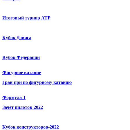
Итоговый турнир ATP
Кубок Дэвиса
Кубок Федерации
Фигурное катание
Гран-при по фигурному катанию
Формула-1
Зачёт пилотов-2022
Кубок конструкторов-2022