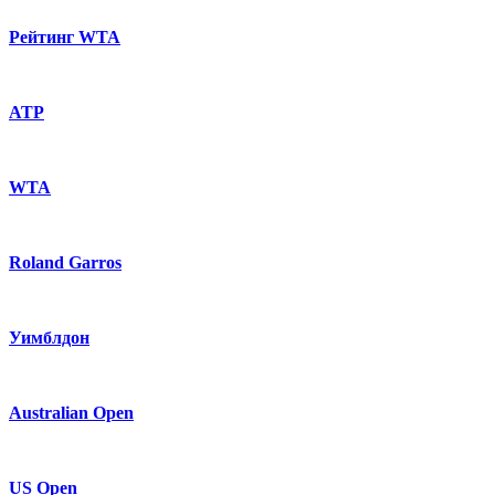
Рейтинг WTA
ATP
WTA
Roland Garros
Уимблдон
Australian Open
US Open