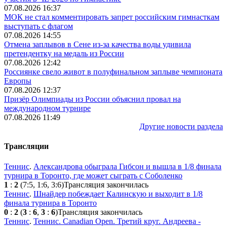
07.08.2026 16:37
МОК не стал комментировать запрет российским гимнасткам
выступать с флагом
07.08.2026 14:55
Отмена заплывов в Сене из-за качества воды удивила
претендентку на медаль из России
07.08.2026 12:42
Россиянке свело живот в полуфинальном заплыве чемпионата
Европы
07.08.2026 12:37
Призёр Олимпиады из России объяснил провал на
международном турнире
07.08.2026 11:49
Другие новости раздела
Трансляции
Теннис
.
Александрова обыграла Гибсон и вышла в 1/8 финала
турнира в Торонто, где может сыграть с Соболенко
1
:
2
(7:5, 1:6, 3:6)
Трансляция закончилась
Теннис
.
Шнайдер побеждает Калинскую и выходит в 1/8
финала турнира в Торонто
0
:
2
(
3
:
6
,
3
:
6
)
Трансляция закончилась
Теннис
.
Теннис. Canadian Open. Третий круг. Андреева -