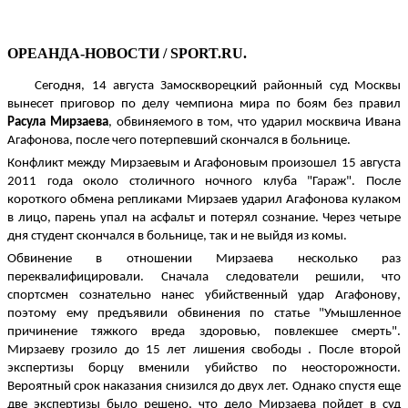
ОРЕАНДА-НОВОСТИ / SPORT.RU.
Сегодня, 14 августа Замоскворецкий районный суд Москвы
вынесет приговор по делу чемпиона мира по боям без правил
Расула Мирзаева
, обвиняемого в том, что ударил москвича Ивана
Агафонова, после чего потерпевший скончался в больнице.
Конфликт между Мирзаевым и Агафоновым произошел 15 августа
2011 года около столичного ночного клуба "Гараж". После
короткого обмена репликами Мирзаев ударил Агафонова кулаком
в лицо, парень упал на асфальт и потерял сознание. Через четыре
дня студент скончался в больнице, так и не выйдя из комы.
Обвинение в отношении Мирзаева несколько раз
переквалифицировали. Сначала следователи решили, что
спортсмен сознательно нанес убийственный удар Агафонову,
поэтому ему предъявили обвинения по статье "Умышленное
причинение тяжкого вреда здоровью, повлекшее смерть".
Мирзаеву грозило до 15 лет лишения
свободы . После второй
экспертизы борцу вменили убийство по неосторожности.
Вероятный срок наказания снизился до двух лет. Однако спустя еще
две экспертизы было решено, что дело Мирзаева пойдет в суд