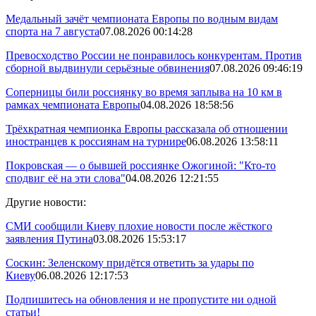
Медальный зачёт чемпионата Европы по водным видам
спорта на 7 августа
07.08.2026 00:14:28
Превосходство России не понравилось конкурентам. Против
сборной выдвинули серьёзные обвинения
07.08.2026 09:46:19
Соперницы били россиянку во время заплыва на 10 км в
рамках чемпионата Европы
04.08.2026 18:58:56
Трёхкратная чемпионка Европы рассказала об отношении
иностранцев к россиянам на турнире
06.08.2026 13:58:11
Покровская — о бывшей россиянке Ожогиной: "Кто-то
сподвиг её на эти слова"
04.08.2026 12:21:55
Другие новости:
СМИ сообщили Киеву плохие новости после жёсткого
заявления Путина
03.08.2026 15:53:17
Соскин: Зеленскому придётся ответить за удары по
Киеву
06.08.2026 12:17:53
Подпишитесь на обновления и не пропустите ни одной
статьи!