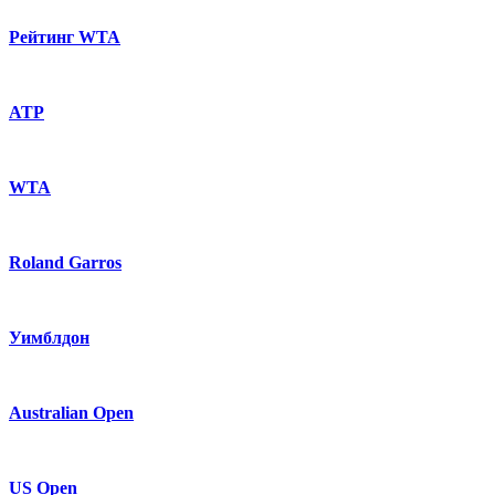
Рейтинг WTA
ATP
WTA
Roland Garros
Уимблдон
Australian Open
US Open