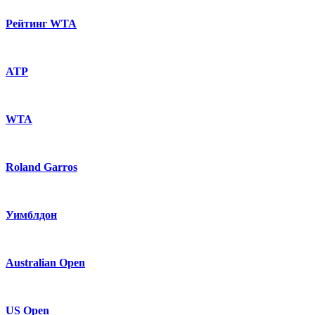
Рейтинг WTA
ATP
WTA
Roland Garros
Уимблдон
Australian Open
US Open