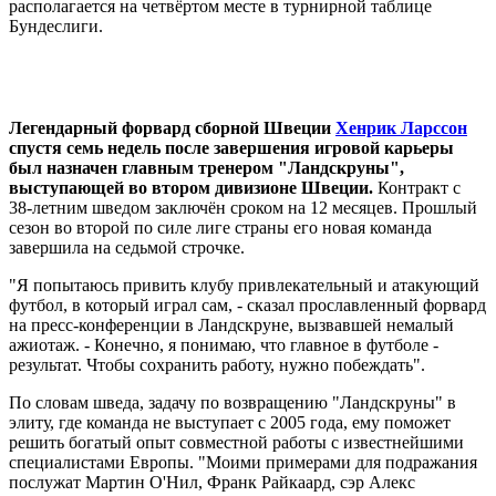
располагается на четвёртом месте в турнирной таблице
Бундеслиги.
Легендарный форвард сборной Швеции
Хенрик Ларссон
спустя семь недель после завершения игровой карьеры
был назначен главным тренером "Ландскруны",
выступающей во втором дивизионе Швеции.
Контракт с
38-летним шведом заключён сроком на 12 месяцев. Прошлый
сезон во второй по силе лиге страны его новая команда
завершила на седьмой строчке.
"Я попытаюсь привить клубу привлекательный и атакующий
футбол, в который играл сам, - сказал прославленный форвард
на пресс-конференции в Ландскруне, вызвавшей немалый
ажиотаж. - Конечно, я понимаю, что главное в футболе -
результат. Чтобы сохранить работу, нужно побеждать".
По словам шведа, задачу по возвращению "Ландскруны" в
элиту, где команда не выступает с 2005 года, ему поможет
решить богатый опыт совместной работы с известнейшими
специалистами Европы. "Моими примерами для подражания
послужат Мартин О'Нил, Франк Райкаард, сэр Алекс