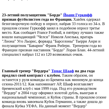
23-летний полузащитник "Бордо"
Йоанн Гуркюфф
признан футболистом года во Франции.
Хавбек одержал
безоговорочную победу в опросе, набрав 33 голоса из 34-х. В
прошлом сезоне Гуркюфф занял в подобном опросе третье
место. Как сообщает France Football, в пятёрку лучших также
вошли нападающий "Челси" Николя Анелька, вратарь
"Лиона" Уго Льорис, форвард "Барселоны" Тьерри Анри и
полузащитник "Баварии" Франк Рибери. Тренером года во
Франции признан наставник "Бордо" Лоран Блан. 44-летний
специалист набрал 112 из 120 возможных очков.
Главный тренер "Вердера"
Томас Шааф
на два года
продлил свой контракт с клубом.
Таким образом, он
останется у руля команды из Бремена как минимум до конца
сезона-2011/12. Как напоминает АР, Шааф возглавляет
бременский клуб с мая 1999 года. Под его руководством
"Вердер" в 2004 году оформил золотой дубль, выиграв и
национальный чемпионат, и Кубок страны. В прошлом сезоне
команда вновь завоевала Кубок Германии, а также дошла до
финала Кубка УЕФА. На данный момент "Вердер"