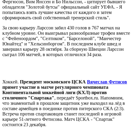
Фергюсон, Вим Янссен и Бо Нильссон, - цитирует бывшего
обладателя "Золотой бутсы" официальный сайт УЕФА. - Я
попытаюсь взять лучшие качества от каждого и затем
сформировать свой собственный тренерский стиль".
За свою карьеру Ларссон забил 430 голов в 767 матчах на
клубном уровне. Он выигрывал разнообразные трофеи вместе
с "Фейеноордом", "Селтиком", "Барселоной", "Манчестер
Юнайтед" и "Хельсинборгом". В последнем клубе швед и
завершил карьеру 28 октября. За сборную Швеции Ларссон
сыграл 106 матчей, в которых отличился 34 раза.
Хоккей.
Президент московского ЦСКА
Вячеслав Фетисов
примет участие в матче регулярного чемпионата
Континентальной хоккейной лиги (КХЛ) против
столичного "Спартака"
, передаёт Sportbox.ru. Напомним,
что знаменитый в прошлом защитник уже выходил на лёд в
составе армейцев в поединке против питерского СКА (2:3).
Встреча против спартаковцев станет последней в игровой
карьере 51-летнего Фетисова. Матч ЦСКА - "Спартак"
состоится 23 декабря.