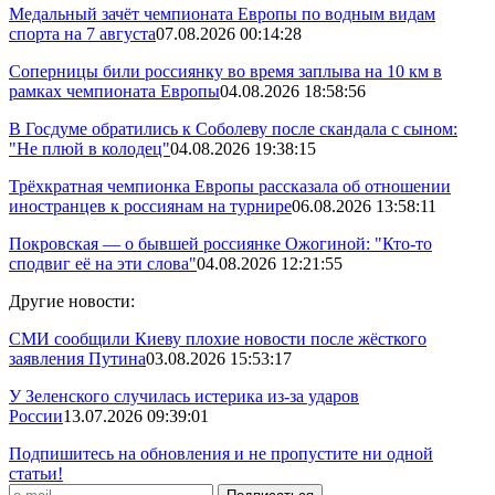
Медальный зачёт чемпионата Европы по водным видам
спорта на 7 августа
07.08.2026 00:14:28
Соперницы били россиянку во время заплыва на 10 км в
рамках чемпионата Европы
04.08.2026 18:58:56
В Госдуме обратились к Соболеву после скандала с сыном:
"Не плюй в колодец"
04.08.2026 19:38:15
Трёхкратная чемпионка Европы рассказала об отношении
иностранцев к россиянам на турнире
06.08.2026 13:58:11
Покровская — о бывшей россиянке Ожогиной: "Кто-то
сподвиг её на эти слова"
04.08.2026 12:21:55
Другие новости:
СМИ сообщили Киеву плохие новости после жёсткого
заявления Путина
03.08.2026 15:53:17
У Зеленского случилась истерика из-за ударов
России
13.07.2026 09:39:01
Подпишитесь на обновления и не пропустите ни одной
статьи!