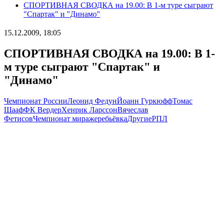
СПОРТИВНАЯ СВОДКА на 19.00: В 1-м туре сыграют
"Спартак" и "Динамо"
15.12.2009, 18:05
СПОРТИВНАЯ СВОДКА на 19.00: В 1-
м туре сыграют "Спартак" и
"Динамо"
Чемпионат России
Леонид Федун
Йоанн Гуркюфф
Томас
Шааф
ФК Вердер
Хенрик Ларссон
Вячеслав
Фетисов
Чемпионат мира
жеребьёвка
Другие
РПЛ