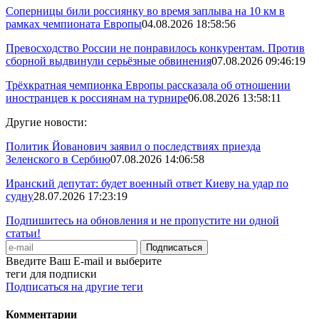
Соперницы били россиянку во время заплыва на 10 км в
рамках чемпионата Европы
04.08.2026 18:58:56
Превосходство России не понравилось конкурентам. Против
сборной выдвинули серьёзные обвинения
07.08.2026 09:46:19
Трёхкратная чемпионка Европы рассказала об отношении
иностранцев к россиянам на турнире
06.08.2026 13:58:11
Другие новости:
Политик Йованович заявил о последствиях приезда
Зеленского в Сербию
07.08.2026 14:06:58
Иранский депутат: будет военный ответ Киеву на удар по
судну
28.07.2026 17:23:19
Подпишитесь на обновления и не пропустите ни одной
статьи!
Введите Ваш E-mail и выберите
теги для подписки
Подписаться на другие теги
Комментарии