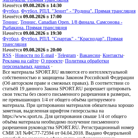
Начнётся
09.08.2026
в
14:30
Футбол
.
Футбол. РПЛ. "Зенит" - "Родина". Прямая трансляция
Начнётся
09.08.2026
в
17:00
Теннис
.
Теннис. Сanadian Open. 1/8 финала. Самсонова -
Рыбакина. Прямая трансляция
Начнётся
09.08.2026
в
19:30
Футбол
.
Футбол. РПЛ. "Спартак" - "Краснодар". Прямая
трансляция
Начнётся
09.08.2026
в
20:00
RSS
·
Новости по E-mail
·
Telegram
·
Вакансии
·
Контакты
·
Реклама на сайте
·
О проекте
·
Политика обработки
персональных данных
·
Все материалы SPORT.RU являются его интеллектуальной
собственностью и защищены Законом Российской Федерации
(Об авторском праве и смежных правах). В соответствии со
статьёй 19 данного Закона SPORT.RU разрешает цитировать
свои тексты без своего письменного разрешения в размерах,
не превышающих 1/4 от общего объёма цитируемого
материала. При цитировании материалов обязательна хорошо
заметная, выделенная шрифтом гиперссылка на
https://www.sport.ru. Для цитирования свыше 1/4 от общего
объёма материала необходимо получение письменного
разрешения руководства SPORT.RU. Регистрационный номер
СМИ ЭЛ №ФС77-72594 от 04.04.2018. Выдано Федеральной