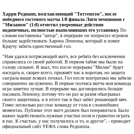
Харри Реднапп, возглавляющий "Тоттенхэм", после
победного гостевого матча 1/8 финала Лиги чемпионов с
"Миланом" (1:0) отметил уверенные действия
подопечных, полностью выполнивших его установку.
По
словам наставника "шпор", в перерыве он попросил игроков
больше задействовать Аарона Леннона, который и помог
Краучу забить единственный гол.
"Нам удался потрясающий матч, все ребята без исключения
справились со своей работой. В первом тайме мы были на
голову сильнее. Я знал, что после перерыва "Милан" будет
наседать и, скорее всего, прижмёт нас к воротам, но защита
сыграла выше всяких похвал. Гол после контратаки мы забили
совершенно заслуженно. В первые полчаса матча моя команда
игра заметно лучше. В перерыве мы договорились больше
пасовать Леннону, потому что он раз за разом обыгрывал
своего защитника, и в итоге так и был забит решающий мяч.
Гомес несколько раз спас команду от гола в сложнейших
моментах. Публике этот матч должен был понравиться. Было
важно задействовать нужные участки поля и грамотно играть
в пас. К счастью, у нас получилось и то, и другое", - приводит
официальный сайт УЕФА слова Реднаппа.