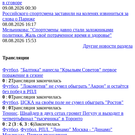
в сговоре
09.08.2026 00:30
Российского спортсмена заставили на коленях извиниться за
слова о Париже
08.08.2026 16:17
Мельникова: "Спортсмены давно стали заложниками
политики. Жаль своё потраченное время и здоровье"
08.08.2026 15:53
Другие новости раздела
Трансляции
Футбол
.
"Балтика" нанесла "Крыльям Советов" первое
поражение в сезоне
0
:
2
Трансляция закончилась
Футбол
.
"Локомотив" не сумел обыграть "Акрон" и остаётся
без побед в РПЛ
0
:
0
Трансляция закончилась
Футбол
.
ЦСКА на своём поле не сумел обыграть "Ростов"
0
:
0
Трансляция закончилась
Теннис
.
Шнайдер в двух сетах громит Пегулу и выходит в
четвертьфинал "тысячника" в Торонто
0
:
2
(
3
:
6
,
3
:
6
)
Закончилась
Футбол
.
Футбол. РПЛ. "Динамо" Москва - "Динамо"
Махачкала. Прямая трансляция