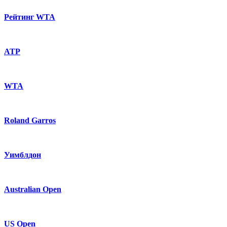
Рейтинг WTA
ATP
WTA
Roland Garros
Уимблдон
Australian Open
US Open