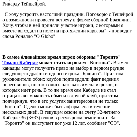
Рикарду Тейшейрой.
"Я хочу устроить настоящий праздник. Поговорю с Тешейрой
о возможности провести встречу в форме сборной Бразилии.
Хочу, чтобы в ней приняли участие игроки, с которыми я
вместе выходил на поле на протяжении карьеры", - приводит
слова Роналдо "O Globo".
В самое ближайшее время игрок обороны "Торонто"
Томаш Каберле
может стать игроком "Бостона".
Взамен
канадцы могут получить право на выбор в первом раунде
следующего драфта и одного игрока "Брюинз". При этом
руководители обоих клубов подтвердили факт ведения
переговоров, но отказались называть имена игроков, о
которых идёт речь. В то же время сам Каберле не стал
отрицать возможность обмена в другой клуб, при этом
подчеркнув, что в его услугах заинтересован не только
"Бостон". Сделка может быть оформлена в течение
нескольких дней. В текущем сезоне на счету 32-летнего
Каберле 36 (3+33) очков в регулярном чемпионате. За
"Торонто" он выступает вот уже 12 лет, сообщает "СЭ".