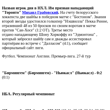
Назван игрок дня в НХЛ. Им признан нападающий
"Торонто"
Михаил Грабовский
.
На счету белорусского
хоккеиста две шайбы в победном матче с "Бостоном". Звания
второй звезды удостоился голкипер "Нэшвилла" Пекка Ринне,
отразивший 48 из 50 бросков по своим воротам в матче
против "Сан-Хосе" (1:2 ОТ). Третье место
отдано нападающему Шону Хоркоффу из "Эдмонтона" ,
который забросил шайбу сам и дважды ассистировал
партнёрам во встрече с "Далласом" (4:1), сообщает
официальный сайт лиги.
Футбол. Чемпионат Англии. Премьер-лига. 27-й тур
"Бирмингем" (Бирмингем) - "Ньюкасл" (Ньюкасл) - 0:2
(0:1)
НБА. Регулярный чемпионат