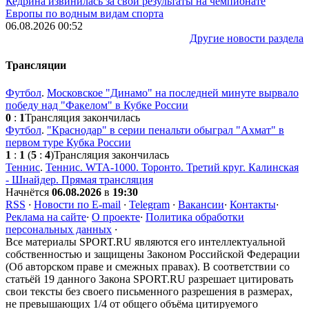
Кедрина извинилась за свои результаты на чемпионате
Европы по водным видам спорта
06.08.2026 00:52
Другие новости раздела
Трансляции
Футбол
.
Московское "Динамо" на последней минуте вырвало
победу над "Факелом" в Кубке России
0
:
1
Трансляция закончилась
Футбол
.
"Краснодар" в серии пенальти обыграл "Ахмат" в
первом туре Кубка России
1
:
1
(
5
:
4
)
Трансляция закончилась
Теннис
.
Теннис. WTA-1000. Торонто. Третий круг. Калинская
- Шнайдер. Прямая трансляция
Начнётся
06.08.2026
в
19:30
RSS
·
Новости по E-mail
·
Telegram
·
Вакансии
·
Контакты
·
Реклама на сайте
·
О проекте
·
Политика обработки
персональных данных
·
Все материалы SPORT.RU являются его интеллектуальной
собственностью и защищены Законом Российской Федерации
(Об авторском праве и смежных правах). В соответствии со
статьёй 19 данного Закона SPORT.RU разрешает цитировать
свои тексты без своего письменного разрешения в размерах,
не превышающих 1/4 от общего объёма цитируемого