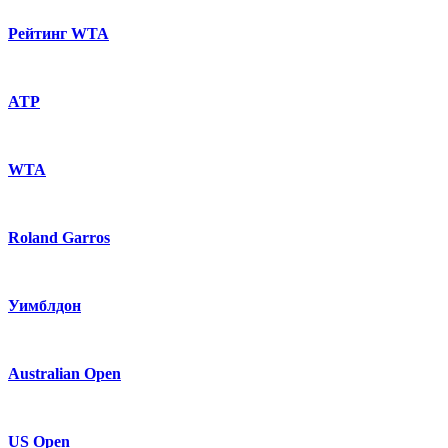
Рейтинг WTA
ATP
WTA
Roland Garros
Уимблдон
Australian Open
US Open