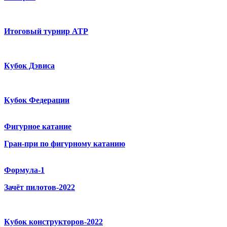
Итоговый турнир ATP
Кубок Дэвиса
Кубок Федерации
Фигурное катание
Гран-при по фигурному катанию
Формула-1
Зачёт пилотов-2022
Кубок конструкторов-2022