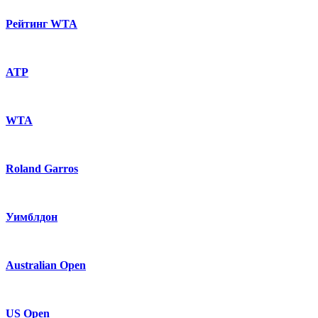
Рейтинг WTA
ATP
WTA
Roland Garros
Уимблдон
Australian Open
US Open