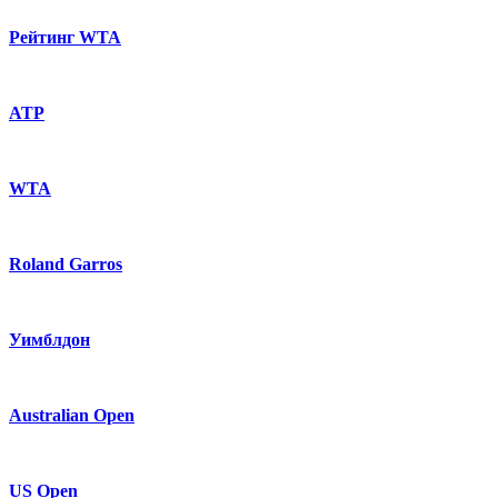
Рейтинг WTA
ATP
WTA
Roland Garros
Уимблдон
Australian Open
US Open