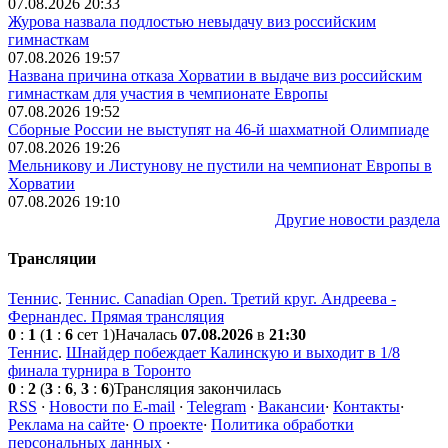
07.08.2026 20:33
Журова назвала подлостью невыдачу виз российским
гимнасткам
07.08.2026 19:57
Названа причина отказа Хорватии в выдаче виз российским
гимнасткам для участия в чемпионате Европы
07.08.2026 19:52
Сборные России не выступят на 46-й шахматной Олимпиаде
07.08.2026 19:26
Мельникову и Листунову не пустили на чемпионат Европы в
Хорватии
07.08.2026 19:10
Другие новости раздела
Трансляции
Теннис
.
Теннис. Canadian Open. Третий круг. Андреева -
Фернандес. Прямая трансляция
0
:
1
(
1
:
6
сет 1)
Началась
07.08.2026
в
21:30
Теннис
.
Шнайдер побеждает Калинскую и выходит в 1/8
финала турнира в Торонто
0
:
2
(
3
:
6
,
3
:
6
)
Трансляция закончилась
RSS
·
Новости по E-mail
·
Telegram
·
Вакансии
·
Контакты
·
Реклама на сайте
·
О проекте
·
Политика обработки
персональных данных
·