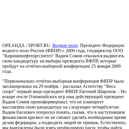
ОРЕАНДА / SPORT.RU.
Водное поло
. Президент Федерации
водного поло России (ФВПР) с 2000 года, гендиректор ООО
"Киришинефтеоргсинтез" Вадим Сомов отказался выдвигать
свою кандидатуру на выборы президента ВФПР, которые
пройдут на отчётно-выборной конференции 25 января 2009
года.
"Первоначально отчётно-выборная конференция ФВПР была
запланирована на 29 ноября, - рассказал Агентству "Весь
спорт" первый вице-президент ФВПР Евгений Шаронов. - Но
вскоре после Олимпийских игр наш действующий президент
Вадим Сомов проинформировал, что не планирует
выставлять свою кандидатуру на следующее четырёхлетие.
Вадим Евсеевич попросил понять, сказав, что в наступившем
финансовом кризисе он не сможет уделять необходимое время
делам федерации, а подводить людей не привык. Естественно,
мы вынуждены были взять необходимую паузу, чтобы найти