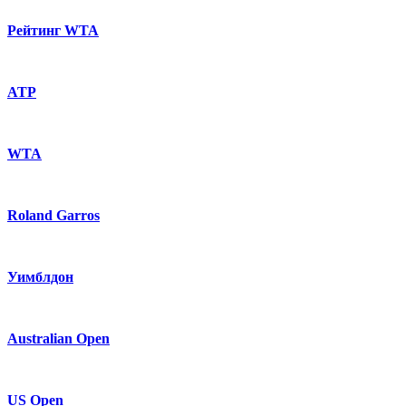
Рейтинг WTA
ATP
WTA
Roland Garros
Уимблдон
Australian Open
US Open