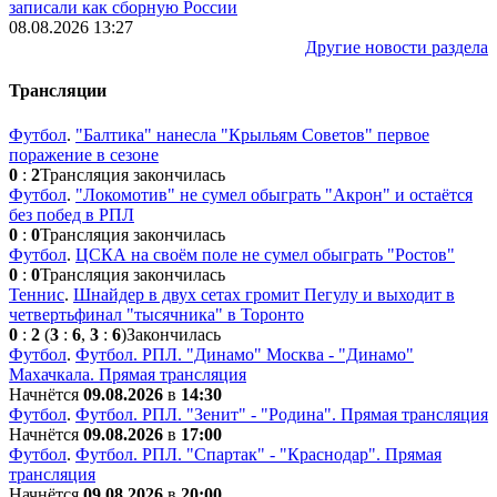
записали как сборную России
08.08.2026 13:27
Другие новости раздела
Трансляции
Футбол
.
"Балтика" нанесла "Крыльям Советов" первое
поражение в сезоне
0
:
2
Трансляция закончилась
Футбол
.
"Локомотив" не сумел обыграть "Акрон" и остаётся
без побед в РПЛ
0
:
0
Трансляция закончилась
Футбол
.
ЦСКА на своём поле не сумел обыграть "Ростов"
0
:
0
Трансляция закончилась
Теннис
.
Шнайдер в двух сетах громит Пегулу и выходит в
четвертьфинал "тысячника" в Торонто
0
:
2
(
3
:
6
,
3
:
6
)
Закончилась
Футбол
.
Футбол. РПЛ. "Динамо" Москва - "Динамо"
Махачкала. Прямая трансляция
Начнётся
09.08.2026
в
14:30
Футбол
.
Футбол. РПЛ. "Зенит" - "Родина". Прямая трансляция
Начнётся
09.08.2026
в
17:00
Футбол
.
Футбол. РПЛ. "Спартак" - "Краснодар". Прямая
трансляция
Начнётся
09.08.2026
в
20:00