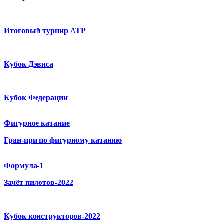
Итоговый турнир ATP
Кубок Дэвиса
Кубок Федерации
Фигурное катание
Гран-при по фигурному катанию
Формула-1
Зачёт пилотов-2022
Кубок конструкторов-2022