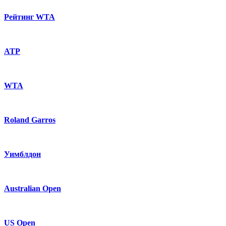
Рейтинг WTA
ATP
WTA
Roland Garros
Уимблдон
Australian Open
US Open