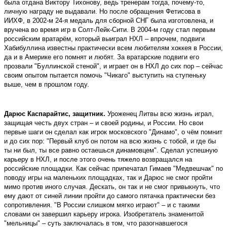
была отдана Виктору Тихонову, ведь тренерам тогда, почему-то,
личную награду не выдавали. Но после обращения Фетисова в
ИИХФ, в 2002-м 24-я медаль для сборной СНГ была изготовлена, и
вручена во время игр в Солт-Лейк-Сити. В 2004-м году стал первым
российским вратарём, который выиграл НХЛ – впрочем, подвиги
Хабибуллина известны практически всем любителям хоккея в России,
да и в Америке его помнят и любят. За вратарские подвиги его
прозвали "Буллинской стеной", и играет он в НХЛ до сих пор – сейчас
своим опытом пытается помочь "Чикаго" выступить на ступеньку
выше, чем в прошлом году.
Дарюс Каспарайтис, защитник.
Уроженец Литвы всю жизнь играл,
защищая честь двух стран – и своей родины, и России. Но свои
первые шаги он сделал как игрок московского "Динамо", о чём помнит
и до сих пор: "Первый клуб он потом на всю жизнь с тобой, и где бы
ты ни был, ты все равно остаешься динамовцем". Сделал успешную
карьеру в НХЛ, и после этого очень тяжело возвращался на
российские площадки. Как сейчас припечатал Гимаев "Медвешчак" по
поводу игры на маленьких площадках, так и Дарюс не смог пройти
мимо против иного случая. Дескать, он так и не смог привыкнуть, что
ему дают от синей линии пройти до самого пятачка практически без
сопротивления. "В России слишком мягко играют" – и с такими
словами он завершил карьеру игрока. Изобретатель знаменитой
"мельницы" – суть заключалась в том, что разогнавшегося