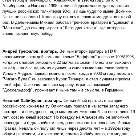
стал выход в плей-офф с "Анахаймом" в 1997-м году. Зато и
Альбервиль, и Нагано в 1998 стали звёздным часом для одного из
лучших российских голкиперов 90-х, и лишь чудо по имени Доминик
Гашек не позволил Шталенкову вытянуть свою команду и во второй
раз. В дальнейшем Михаил работал тренером вратарей в "Динамо" и
"Магнитке", до сих пор играет в "Легендах хоккея", где ветераны
вновь познают вкус побед.
Андрей Трефилов, вратарь.
Вечный второй вратарь в НХЛ,
практически в каждой команде, кроме "Баффало" в сезоне 1995/1996,
когда он отыграл рекордные 22 матча за сезон. Но если он выходил
на лёд – он был одним из лучших, и смело выполнял свою работу.
Успех к Андрею пришёл немного позже, когда в 2000-м году вместе с
"Чикаго Вулвз" он завоевал
Кубок Тёрнера, и стал лучшим игроком
плей-офф. Закончил он свою карьеру, играя за немецкий
"Дюссельдорф", проживает и ныне там – в смысле, в Германии.
Николай Хабибулин, вратарь.
Сильнейший вратарь в истории
российского хоккея на ту Олимпиаду поехал в качестве запасного
вратаря – и немудрено, тогда молодому Николаю было всего лишь 19
лет, совсем юный возраст. Но поездку на Альбервиль он запомнил
навсегда – и в дальнейшем всегда вспоминал тот неоценимый опыт.
Правда, медаль он получил лишь через десять лет – в 1992-м году
общим решением, и в частности, самого Хабибуллина, его медаль