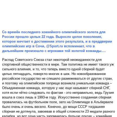
Со времён последнего хоккейного олимпийского золота для
России прошло целых 22 года. Выросло целое поколение,
которое мечтает о достижении этого результата, и в преддверии
олимпийских игр в Сочи, @
Sport
.
ru
вспоминает, что в
дальнейшем произошло с игроками той золотой команды….
Распад Советского Союза стал некоторой неожиданности для
спортивной общественности в мире. Там политика не имеет такого уж
сильного влияния, и то, что теперь вместо одной сборной будет
целых пятнадцать, повергло многих в шок. Но новообразованное
российское государство не спешило размежеваться от других стран,
и поэтому на олимпийском поприще возникла уникальная команда –
Объединенная команда, которую у нас еще называют сборной СНГ,
хотя если чётко следовать по фактам - это неправильно, ведь Грузия
вошла в союз лишь в 1993-м году. Искусственно созданная сборная
провалилась на футбольном поле, зато на Олимпиаде в Альбервиле
было очень и очень весело. Конечно, до мощи СССР тогдашняя
сборная не дотянула, завоевав в общей сложности 23 медали разного
калибра, но вот одна часть запомнилась больше других – хоккейная