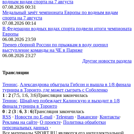
водным видам спорта на 7 августа
07.08.2026 00:31
Медальный зачёт чемпионата Европы по водным видам
спорта на 7 августа
07.08.2026 00:14
В Федерации водных видах спорта подвели итоги чемпионата
Европы
06.08.2026 23:59
Тренер сборной России по прыжкам в воду оценил
выступление команды на ЧЕ в Париже
06.08.2026 23:27
Другие новости раздела
Трансляции
Теннис
.
Александрова обыграла Гибсон и вышла в 1/8 финала
турнира в Торонто, где может сыграть с Соболенко
1
:
2
(7:5, 1:6, 3:6)
Трансляция закончилась
Теннис
.
Шнайдер побеждает Калинскую и выходит в 1/8
финала турнира в Торонто
0
:
2
(
3
:
6
,
3
:
6
)
Трансляция закончилась
RSS
·
Новости по E-mail
·
Telegram
·
Вакансии
·
Контакты
·
Реклама на сайте
·
О проекте
·
Политика обработки
персональных данных
·
Все материалы SPORT.RU являются его интеллектуальной