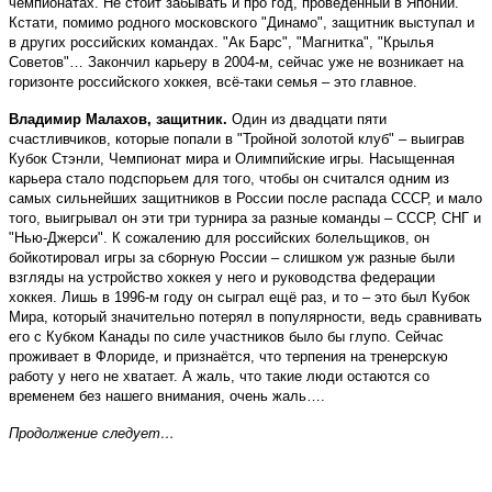
чемпионатах. Не стоит забывать и про год, проведённый в Японии.
Кстати, помимо родного московского "Динамо", защитник выступал и
в других российских командах. "Ак Барс", "Магнитка", "Крылья
Советов"… Закончил карьеру в 2004-м, сейчас уже не возникает на
горизонте российского хоккея, всё-таки семья – это главное.
Владимир Малахов, защитник.
Один из двадцати пяти
счастливчиков, которые попали в "Тройной золотой клуб" – выиграв
Кубок Стэнли, Чемпионат мира и Олимпийские игры. Насыщенная
карьера стало подспорьем для того, чтобы он считался одним из
самых сильнейших защитников в России после распада СССР, и мало
того, выигрывал он эти три турнира за разные команды – СССР, СНГ и
"Нью-Джерси". К сожалению для российских болельщиков, он
бойкотировал игры за сборную России – слишком уж разные были
взгляды на устройство хоккея у него и руководства федерации
хоккея. Лишь в 1996-м году он сыграл ещё раз, и то – это был Кубок
Мира, который значительно потерял в популярности, ведь сравнивать
его с Кубком Канады по силе участников было бы глупо. Сейчас
проживает в Флориде, и признаётся, что терпения на тренерскую
работу у него не хватает. А жаль, что такие люди остаются со
временем без нашего внимания, очень жаль….
Продолжение следует…