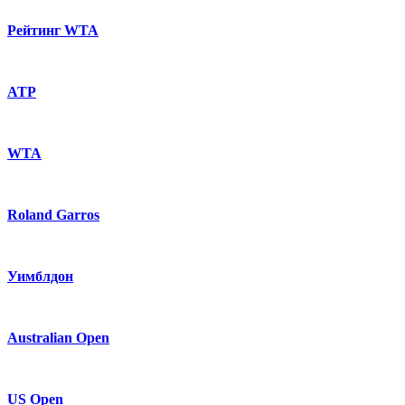
Рейтинг WTA
ATP
WTA
Roland Garros
Уимблдон
Australian Open
US Open