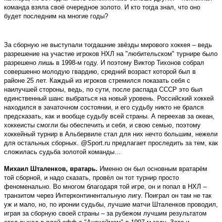
команда взяла своё очередное золото. И кто тогда знал, что оно
будет последним на многие годы?
За сборную не выступали тогдашние звёзды мирового хоккея – ведь
разрешение на участие игроков НХЛ на "любительском" турнире было
разрешено лишь в 1998-м году. И поэтому Виктор Тихонов собрал
совершенно молодую гвардию, средний возраст которой был в
районе 25 лет. Каждый из игроков стремился показать себя с
наилучшей стороны, ведь, по сути, после распада СССР это был
единственный шанс выбраться на новый уровень. Российский хоккей
находился в зачаточном состоянии, и его судьбу никто не брался
предсказать, как и вообще судьбу всей страны. А переехав за океан,
хоккеисты смогли бы обеспечить и себя, и свою семью, поэтому
хоккейный турнир в Альбервиле стал для них нечто большим, нежели
для остальных сборных. @
Sport
.
ru
предлагает проследить за тем, как
сложилась судьба золотой команды…
Михаил Шталенков, вратарь.
Именно он был основным вратарём
той сборной, и надо сказать, провёл он тот турнир просто
феноменально. Во многом благодаря той игре, он и попал в НХЛ –
транзитом через Интерконтинентальную лигу. Поиграл он там не так
уж и мало, но, по иронии судьбы, лучшие матчи Шталенков проводил,
играя за сборную своей страны – за рубежом лучшим результатом