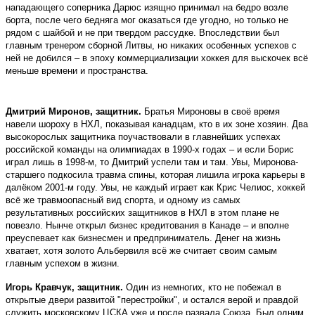
нападающего соперника Дарюс изящно принимал на бедро возле
борта, после чего бедняга мог оказаться где угодно, но только не
рядом с шайбой и не при твердом рассудке. Впоследствии был
главным тренером сборной Литвы, но никаких особенных успехов с
ней не добился – в эпоху коммерциализации хоккея для выскочек всё
меньше времени и пространства.
Дмитрий Миронов, защитник.
Братья Мироновы в своё время
навели шороху в НХЛ, показывая канадцам, кто в их зоне хозяин. Два
высокорослых защитника поучаствовали в главнейших успехах
российской команды на олимпиадах в 1990-х годах – и если Борис
играл лишь в 1998-м, то Дмитрий успели там и там. Увы, Миронова-
старшего подкосила травма спины, которая лишила игрока карьеры в
далёком 2001-м году. Увы, не каждый играет как Крис Челиос, хоккей
всё же травмоопасный вид спорта, и одному из самых
результативных российских защитников в НХЛ в этом плане не
повезло. Нынче открыл бизнес кредитования в Канаде – и вполне
преуспевает как бизнесмен и предприниматель. Денег на жизнь
хватает, хотя золото Альбервиля всё же считает своим самым
главным успехом в жизни.
Игорь Кравчук, защитник.
Один из немногих, кто не побежал в
открытые двери развитой "перестройки", и остался верой и правдой
служить московскому ЦСКА уже и после развала Союза. Был одним