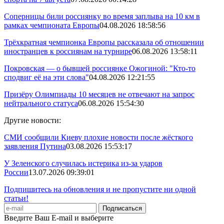
Соперницы били россиянку во время заплыва на 10 км в
рамках чемпионата Европы
04.08.2026 18:58:56
Трёхкратная чемпионка Европы рассказала об отношении
иностранцев к россиянам на турнире
06.08.2026 13:58:11
Покровская — о бывшей россиянке Ожогиной: "Кто-то
сподвиг её на эти слова"
04.08.2026 12:21:55
Призёру Олимпиады 10 месяцев не отвечают на запрос
нейтрального статуса
06.08.2026 15:54:30
Другие новости:
СМИ сообщили Киеву плохие новости после жёсткого
заявления Путина
03.08.2026 15:53:17
У Зеленского случилась истерика из-за ударов
России
13.07.2026 09:39:01
Подпишитесь на обновления и не пропустите ни одной
статьи!
Введите Ваш E-mail и выберите