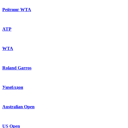
Рейтинг WTA
ATP
WTA
Roland Garros
Уимблдон
Australian Open
US Open