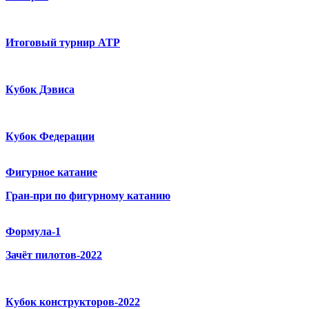
Итоговый турнир ATP
Кубок Дэвиса
Кубок Федерации
Фигурное катание
Гран-при по фигурному катанию
Формула-1
Зачёт пилотов-2022
Кубок конструкторов-2022