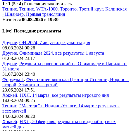
1
:
1
(
5
:
4
)
Трансляция закончилась
Теннис
.
Теннис. WTA-1000. Торонто. Третий круг. Калинская
- Шнайдер. Прямая трансляция
Начнётся
06.08.2026
в
19:30
Live! Последние результаты
Другие
.
ОИ-2024, 7 августа: результаты дня
08.08.2024 00:26
Другие
.
Олимпиада 2024, все результаты 1 августа
01.08.2024 23:17
Другие
.
Результаты соревнований на Олимпиаде в Париже от
31 июля
31.07.2024 23:40
Формула-1
.
Ферстаппен выиграл Гран-при Испании, Норрис –
второй, Хэмилтон – третий
23.06.2024 17:51
Хоккей
.
НХЛ, 14 марта: все результаты игрового дня
14.03.2024 09:25
Теннис
.
"Мастерс" в Индиан-Уэллсе, 14 марта: результаты
всех матчей
14.03.2024 09:20
Хоккей
.
НХЛ, 20 февраля: результаты и видеообзор всех
матчей дня