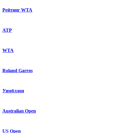
Рейтинг WTA
ATP
WTA
Roland Garros
Уимблдон
Australian Open
US Open