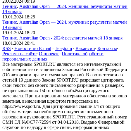
20.02.2024 09:19
Теннис
.
Australian Open — 2024, женщины: результаты матчей
19 января
19.01.2024 18:25
Теннис
.
Australian Open — 2024, мужчины: результаты матчей
19 января
19.01.2024 18:20
Теннис
.
Australian Open - 2024: результаты матчей 18 января
18.01.2024 20:41
RSS
·
Новости по E-mail
·
Telegram
·
Вакансии
·
Контакты
·
Реклама на сайте
·
О проекте
·
Политика обработки
персональных данных
·
Все материалы SPORT.RU являются его интеллектуальной
собственностью и защищены Законом Российской Федерации
(Об авторском праве и смежных правах). В соответствии со
статьёй 19 данного Закона SPORT.RU разрешает цитировать
свои тексты без своего письменного разрешения в размерах,
не превышающих 1/4 от общего объёма цитируемого
материала. При цитировании материалов обязательна хорошо
заметная, выделенная шрифтом гиперссылка на
https://www.sport.ru. Для цитирования свыше 1/4 от общего
объёма материала необходимо получение письменного
разрешения руководства SPORT.RU. Регистрационный номер
СМИ ЭЛ №ФС77-72594 от 04.04.2018. Выдано Федеральной
службой по надзору в сфере связи, информационных