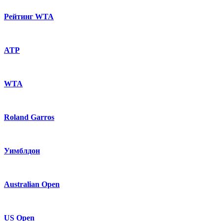
Рейтинг WTA
ATP
WTA
Roland Garros
Уимблдон
Australian Open
US Open