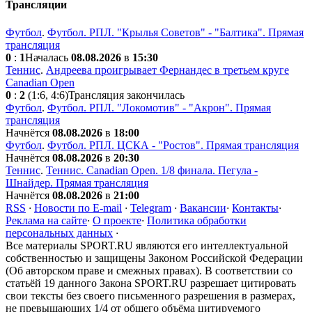
Трансляции
Футбол
.
Футбол. РПЛ. "Крылья Советов" - "Балтика". Прямая
трансляция
0
:
1
Началась
08.08.2026
в
15:30
Теннис
.
Андреева проигрывает Фернандес в третьем круге
Canadian Open
0
:
2
(1:6, 4:6)
Трансляция закончилась
Футбол
.
Футбол. РПЛ. "Локомотив" - "Акрон". Прямая
трансляция
Начнётся
08.08.2026
в
18:00
Футбол
.
Футбол. РПЛ. ЦСКА - "Ростов". Прямая трансляция
Начнётся
08.08.2026
в
20:30
Теннис
.
Теннис. Canadian Open. 1/8 финала. Пегула -
Шнайдер. Прямая трансляция
Начнётся
08.08.2026
в
21:00
RSS
·
Новости по E-mail
·
Telegram
·
Вакансии
·
Контакты
·
Реклама на сайте
·
О проекте
·
Политика обработки
персональных данных
·
Все материалы SPORT.RU являются его интеллектуальной
собственностью и защищены Законом Российской Федерации
(Об авторском праве и смежных правах). В соответствии со
статьёй 19 данного Закона SPORT.RU разрешает цитировать
свои тексты без своего письменного разрешения в размерах,
не превышающих 1/4 от общего объёма цитируемого