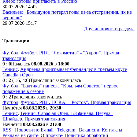
Клебо готовы пригласить в Россию
30.07.2026 14:45
Васильев: "Большунов потерял годы из-за отстранения, их не
вернёшь"
29.07.2026 15:17
Другие новости раздела
Трансляции
Футбол
.
Футбол. РПЛ. "Локомотив" - "Акрон". Прямая
трансляция
0
:
0
Началась
08.08.2026
в
18:00
Теннис
.
Андреева проигрывает Фернандес в третьем круге
Canadian Open
0
:
2
(1:6, 4:6)
Трансляция закончилась
Футбол
.
"Балтика" нанесла "Крыльям Советов" первое
поражение в сезоне
0
:
2
Трансляция закончилась
Футбол
.
Футбол. РПЛ. ЦСКА - "Ростов". Прямая трансляция
Начнётся
08.08.2026
в
20:30
Теннис
.
Теннис. Canadian Open. 1/8 финала. Пегула -
Шнайдер. Прямая трансляция
Начнётся
08.08.2026
в
21:00
RSS
·
Новости по E-mail
·
Telegram
·
Вакансии
·
Контакты
·
Реклама на сайте
·
О проекте
·
Политика обработки