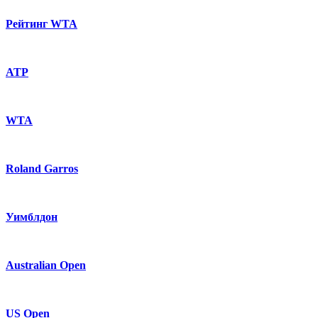
Рейтинг WTA
ATP
WTA
Roland Garros
Уимблдон
Australian Open
US Open