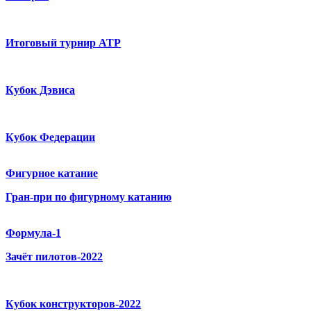
Итоговый турнир ATP
Кубок Дэвиса
Кубок Федерации
Фигурное катание
Гран-при по фигурному катанию
Формула-1
Зачёт пилотов-2022
Кубок конструкторов-2022