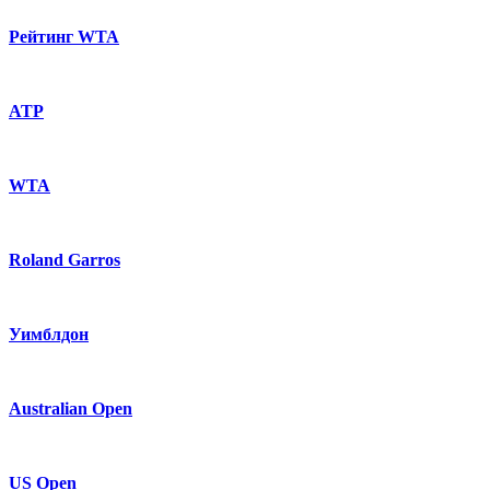
Рейтинг WTA
ATP
WTA
Roland Garros
Уимблдон
Australian Open
US Open