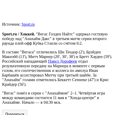
Источник:
Sport.ru
Sport.ru / Хоккей.
"Вегас Голден Найтс" одержал гостевую
победу над "Анахайм Дакс" в третьем матче серии второго
раунда плей-офф Кубка Стэнли со счётом 6:2.
В составе "Вегаса" отличились Ши Теодор (2'), Брэйден
Макнэбб (13'), Митч Марнер (20', 30', 38') и Бретт Хауден (59').
Российский нападающий
Павел Дорофеев
отдал
результативную передачу на Марнера в моменте с первым
голом, его соотечественник и коллега по амплуа Иван
Барбашёв ассистировал Митчу при третьей шайбе. За
"Анахайм" голами отметились Беккетт Сеннеке (47') и Крис
Крайдер (56').
"Вегас" повёл в серии с "Анахаймом" 2–1. Четвёртая игра
между командами состоится 11 мая в "Хонда-центре" в
Анахайме. Начало — в 04:30 мск.
Поделиться