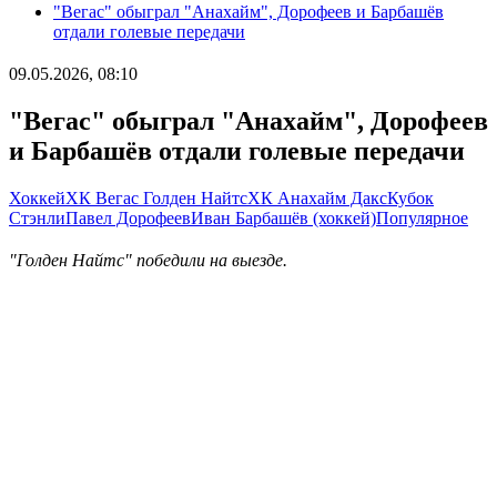
"Вегас" обыграл "Анахайм", Дорофеев и Барбашёв
отдали голевые передачи
09.05.2026, 08:10
"Вегас" обыграл "Анахайм", Дорофеев
и Барбашёв отдали голевые передачи
Хоккей
ХК Вегас Голден Найтс
ХК Анахайм Дакс
Кубок
Стэнли
Павел Дорофеев
Иван Барбашёв (хоккей)
Популярное
"Голден Найтс" победили на выезде.