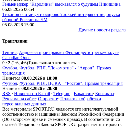
Генменеджер "Каролины" высказался о будущем Никишина
06.08.2026 00:54
Тихонов считает, что мировой хоккей потерял от недопуска
сборной России на ЧМ
05.08.2026 15:00
Другие новости раздела
Трансляции
Теннис
.
Андреева проигрывает Фернандес в третьем круге
Canadian Open
0
:
2
(1:6, 4:6)
Трансляция закончилась
Футбол
.
Футбол. РПЛ. "Локомотив" - "Акрон". Прямая
трансляция
Начнётся
08.08.2026
в
18:00
Футбол
.
Футбол. РПЛ. ЦСКА - "Ростов". Прямая трансляция
Начнётся
08.08.2026
в
20:30
RSS
·
Новости по E-mail
·
Telegram
·
Вакансии
·
Контакты
·
Реклама на сайте
·
О проекте
·
Политика обработки
персональных данных
·
Все материалы SPORT.RU являются его интеллектуальной
собственностью и защищены Законом Российской Федерации
(Об авторском праве и смежных правах). В соответствии со
статьёй 19 данного Закона SPORT.RU разрешает цитировать