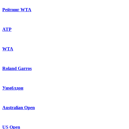
Рейтинг WTA
ATP
WTA
Roland Garros
Уимблдон
Australian Open
US Open