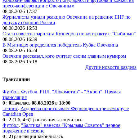
Аршавин закрыл вопрос о популярности футбола и хоккея на
пресс-конференции с Овечкиным
08.08.2026 17:37
Журналисты узнали реакцию Овечкина на решение IIHF по
допуску сборной России
08.08.2026 16:53
Стала известна зарплата Кузнецова по контракту с "Сибирью"
08.08.2026 16:39
В Мытищах определился победитель Кубка Овечкина
08.08.2026 16:24
Овечкин рассказал, кого считает своим главным кумиром
08.08.2026 15:18
Другие новости раздела
Трансляции
Футбол
.
Футбол. РПЛ. "Локомотив" - "Акрон". Прямая
трансляция
0
:
0
Началась
08.08.2026
в
18:00
Теннис
.
Андреева проигрывает Фернандес в третьем круге
Canadian Open
0
:
2
(1:6, 4:6)
Трансляция закончилась
Футбол
.
"Балтика" нанесла "Крыльям Советов" первое
поражение в сезоне
0
:
2
Трансляция закончилась