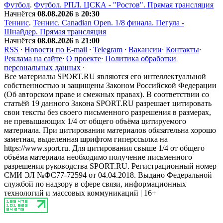
Футбол
.
Футбол. РПЛ. ЦСКА - "Ростов". Прямая трансляция
Начнётся
08.08.2026
в
20:30
Теннис
.
Теннис. Canadian Open. 1/8 финала. Пегула -
Шнайдер. Прямая трансляция
Начнётся
08.08.2026
в
21:00
RSS
·
Новости по E-mail
·
Telegram
·
Вакансии
·
Контакты
·
Реклама на сайте
·
О проекте
·
Политика обработки
персональных данных
·
Все материалы SPORT.RU являются его интеллектуальной
собственностью и защищены Законом Российской Федерации
(Об авторском праве и смежных правах). В соответствии со
статьёй 19 данного Закона SPORT.RU разрешает цитировать
свои тексты без своего письменного разрешения в размерах,
не превышающих 1/4 от общего объёма цитируемого
материала. При цитировании материалов обязательна хорошо
заметная, выделенная шрифтом гиперссылка на
https://www.sport.ru. Для цитирования свыше 1/4 от общего
объёма материала необходимо получение письменного
разрешения руководства SPORT.RU. Регистрационный номер
СМИ ЭЛ №ФС77-72594 от 04.04.2018. Выдано Федеральной
службой по надзору в сфере связи, информационных
технологий и массовых коммуникаций | 16+