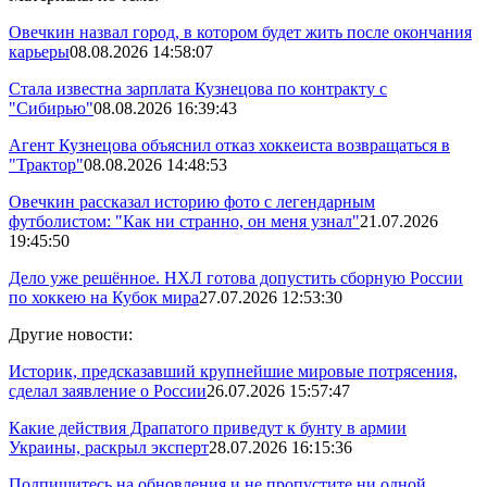
Овечкин назвал город, в котором будет жить после окончания
карьеры
08.08.2026 14:58:07
Стала известна зарплата Кузнецова по контракту с
"Сибирью"
08.08.2026 16:39:43
Агент Кузнецова объяснил отказ хоккеиста возвращаться в
"Трактор"
08.08.2026 14:48:53
Овечкин рассказал историю фото с легендарным
футболистом: "Как ни странно, он меня узнал"
21.07.2026
19:45:50
Дело уже решённое. НХЛ готова допустить сборную России
по хоккею на Кубок мира
27.07.2026 12:53:30
Другие новости:
Историк, предсказавший крупнейшие мировые потрясения,
сделал заявление о России
26.07.2026 15:57:47
Какие действия Драпатого приведут к бунту в армии
Украины, раскрыл эксперт
28.07.2026 16:15:36
Подпишитесь на обновления и не пропустите ни одной