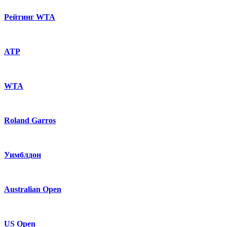
Рейтинг WTA
ATP
WTA
Roland Garros
Уимблдон
Australian Open
US Open