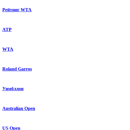
Рейтинг WTA
ATP
WTA
Roland Garros
Уимблдон
Australian Open
US Open