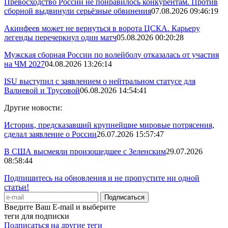
Превосходство России не понравилось конкурентам. Против
сборной выдвинули серьёзные обвинения
07.08.2026 09:46:19
Акинфеев может не вернуться в ворота ЦСКА. Карьеру
легенды перечеркнул один матч
05.08.2026 00:20:28
Мужская сборная России по волейболу отказалась от участия
на ЧМ 2027
04.08.2026 13:26:14
ISU выступил с заявлением о нейтральном статусе для
Валиевой и Трусовой
06.08.2026 14:54:41
Другие новости:
Историк, предсказавший крупнейшие мировые потрясения,
сделал заявление о России
26.07.2026 15:57:47
В США высмеяли произошедшее с Зеленским
29.07.2026
08:58:44
Подпишитесь на обновления и не пропустите ни одной
статьи!
Введите Ваш E-mail и выберите
теги для подписки
Подписаться на другие теги