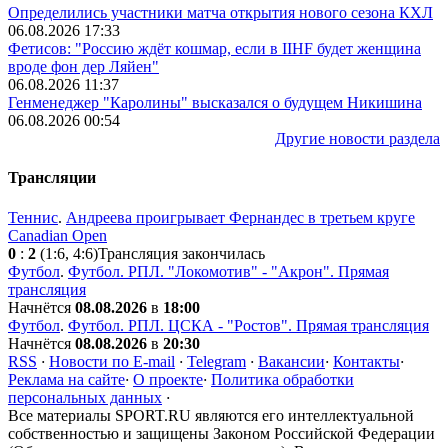
Определились участники матча открытия нового сезона КХЛ
06.08.2026 17:33
Фетисов: "Россию ждёт кошмар, если в IIHF будет женщина
вроде фон дер Ляйен"
06.08.2026 11:37
Генменеджер "Каролины" высказался о будущем Никишина
06.08.2026 00:54
Другие новости раздела
Трансляции
Теннис
.
Андреева проигрывает Фернандес в третьем круге
Canadian Open
0
:
2
(1:6, 4:6)
Трансляция закончилась
Футбол
.
Футбол. РПЛ. "Локомотив" - "Акрон". Прямая
трансляция
Начнётся
08.08.2026
в
18:00
Футбол
.
Футбол. РПЛ. ЦСКА - "Ростов". Прямая трансляция
Начнётся
08.08.2026
в
20:30
RSS
·
Новости по E-mail
·
Telegram
·
Вакансии
·
Контакты
·
Реклама на сайте
·
О проекте
·
Политика обработки
персональных данных
·
Все материалы SPORT.RU являются его интеллектуальной
собственностью и защищены Законом Российской Федерации