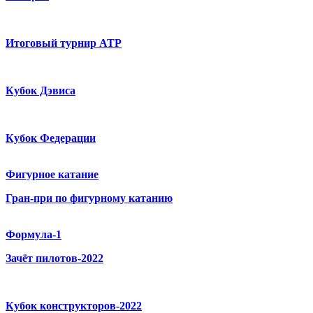
Итоговый турнир ATP
Кубок Дэвиса
Кубок Федерации
Фигурное катание
Гран-при по фигурному катанию
Формула-1
Зачёт пилотов-2022
Кубок конструкторов-2022