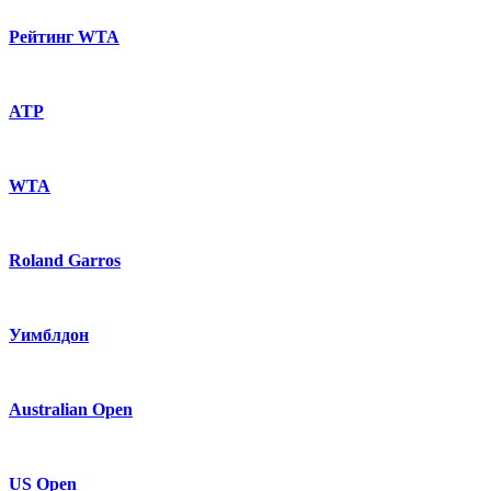
Рейтинг WTA
ATP
WTA
Roland Garros
Уимблдон
Australian Open
US Open