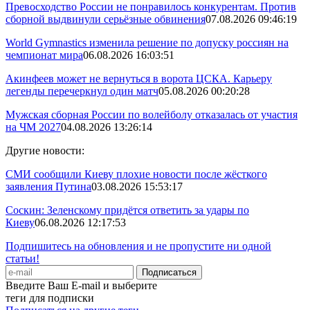
Превосходство России не понравилось конкурентам. Против
сборной выдвинули серьёзные обвинения
07.08.2026 09:46:19
World Gymnastics изменила решение по допуску россиян на
чемпионат мира
06.08.2026 16:03:51
Акинфеев может не вернуться в ворота ЦСКА. Карьеру
легенды перечеркнул один матч
05.08.2026 00:20:28
Мужская сборная России по волейболу отказалась от участия
на ЧМ 2027
04.08.2026 13:26:14
Другие новости:
СМИ сообщили Киеву плохие новости после жёсткого
заявления Путина
03.08.2026 15:53:17
Соскин: Зеленскому придётся ответить за удары по
Киеву
06.08.2026 12:17:53
Подпишитесь на обновления и не пропустите ни одной
статьи!
Введите Ваш E-mail и выберите
теги для подписки