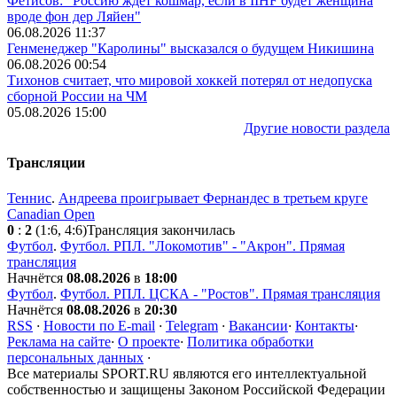
Фетисов: "Россию ждёт кошмар, если в IIHF будет женщина
вроде фон дер Ляйен"
06.08.2026 11:37
Генменеджер "Каролины" высказался о будущем Никишина
06.08.2026 00:54
Тихонов считает, что мировой хоккей потерял от недопуска
сборной России на ЧМ
05.08.2026 15:00
Другие новости раздела
Трансляции
Теннис
.
Андреева проигрывает Фернандес в третьем круге
Canadian Open
0
:
2
(1:6, 4:6)
Трансляция закончилась
Футбол
.
Футбол. РПЛ. "Локомотив" - "Акрон". Прямая
трансляция
Начнётся
08.08.2026
в
18:00
Футбол
.
Футбол. РПЛ. ЦСКА - "Ростов". Прямая трансляция
Начнётся
08.08.2026
в
20:30
RSS
·
Новости по E-mail
·
Telegram
·
Вакансии
·
Контакты
·
Реклама на сайте
·
О проекте
·
Политика обработки
персональных данных
·
Все материалы SPORT.RU являются его интеллектуальной
собственностью и защищены Законом Российской Федерации