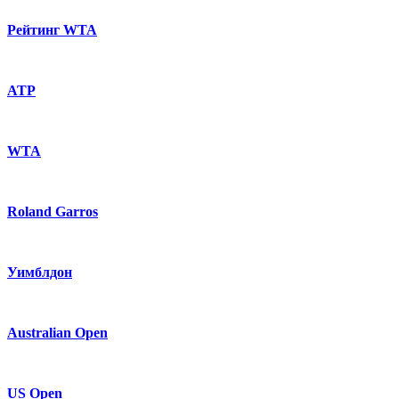
Рейтинг WTA
ATP
WTA
Roland Garros
Уимблдон
Australian Open
US Open