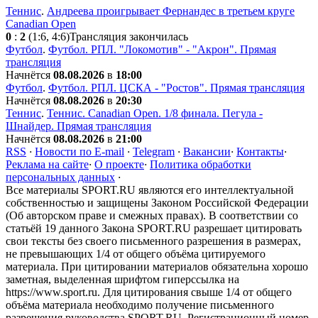
Теннис
.
Андреева проигрывает Фернандес в третьем круге
Canadian Open
0
:
2
(1:6, 4:6)
Трансляция закончилась
Футбол
.
Футбол. РПЛ. "Локомотив" - "Акрон". Прямая
трансляция
Начнётся
08.08.2026
в
18:00
Футбол
.
Футбол. РПЛ. ЦСКА - "Ростов". Прямая трансляция
Начнётся
08.08.2026
в
20:30
Теннис
.
Теннис. Canadian Open. 1/8 финала. Пегула -
Шнайдер. Прямая трансляция
Начнётся
08.08.2026
в
21:00
RSS
·
Новости по E-mail
·
Telegram
·
Вакансии
·
Контакты
·
Реклама на сайте
·
О проекте
·
Политика обработки
персональных данных
·
Все материалы SPORT.RU являются его интеллектуальной
собственностью и защищены Законом Российской Федерации
(Об авторском праве и смежных правах). В соответствии со
статьёй 19 данного Закона SPORT.RU разрешает цитировать
свои тексты без своего письменного разрешения в размерах,
не превышающих 1/4 от общего объёма цитируемого
материала. При цитировании материалов обязательна хорошо
заметная, выделенная шрифтом гиперссылка на
https://www.sport.ru. Для цитирования свыше 1/4 от общего
объёма материала необходимо получение письменного
разрешения руководства SPORT.RU. Регистрационный номер