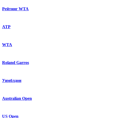
Рейтинг WTA
ATP
WTA
Roland Garros
Уимблдон
Australian Open
US Open