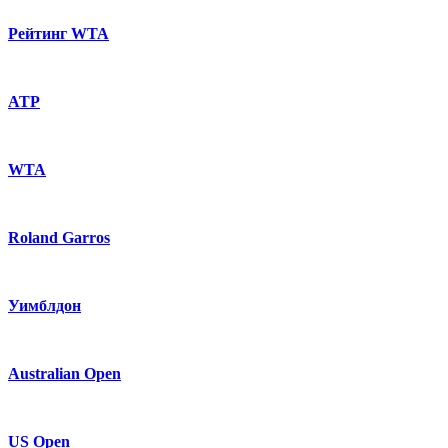
Рейтинг WTA
ATP
WTA
Roland Garros
Уимблдон
Australian Open
US Open