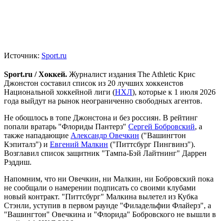
Источник:
Sport.ru
Sport.ru / Хоккей.
Журналист издания The Athletic Крис
Джонстон составил список из 20 лучших хоккеистов
Национальной хоккейной лиги (
НХЛ
), которые к 1 июля 2026
года выйдут на рынок неограниченно свободных агентов.
Не обошлось в топе Джонстона и без россиян. В рейтинг
попали вратарь "Флориды Пантерз"
Сергей Бобровский
, а
также нападающие
Александр Овечкин
("Вашингтон
Кэпиталз") и
Евгений Малкин
("Питтсбург Пингвинз").
Возглавил список защитник "Тампа-Бэй Лайтнинг" Даррен
Рэддиш.
Напомним, что ни Овечкин, ни Малкин, ни Бобровский пока
не сообщали о намерении подписать со своими клубами
новый контракт. "Питтсбург" Малкина вылетел из Кубка
Стэнли, уступив в первом раунде "Филадельфии Флайерз", а
"Вашингтон" Овечкина и "Флорида" Бобровского не вышли в