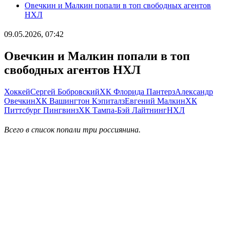
Овечкин и Малкин попали в топ свободных агентов
НХЛ
09.05.2026, 07:42
Овечкин и Малкин попали в топ
свободных агентов НХЛ
Хоккей
Сергей Бобровский
ХК Флорида Пантерз
Александр
Овечкин
ХК Вашингтон Кэпиталз
Евгений Малкин
ХК
Питтсбург Пингвинз
ХК Тампа-Бэй Лайтнинг
НХЛ
Всего в список попали три россиянина.