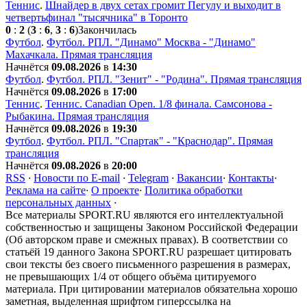
Теннис
.
Шнайдер в двух сетах громит Пегулу и выходит в
четвертьфинал "тысячника" в Торонто
0
:
2
(
3
:
6
,
3
:
6
)
Закончилась
Футбол
.
Футбол. РПЛ. "Динамо" Москва - "Динамо"
Махачкала. Прямая трансляция
Начнётся
09.08.2026
в
14:30
Футбол
.
Футбол. РПЛ. "Зенит" - "Родина". Прямая трансляция
Начнётся
09.08.2026
в
17:00
Теннис
.
Теннис. Сanadian Open. 1/8 финала. Самсонова -
Рыбакина. Прямая трансляция
Начнётся
09.08.2026
в
19:30
Футбол
.
Футбол. РПЛ. "Спартак" - "Краснодар". Прямая
трансляция
Начнётся
09.08.2026
в
20:00
RSS
·
Новости по E-mail
·
Telegram
·
Вакансии
·
Контакты
·
Реклама на сайте
·
О проекте
·
Политика обработки
персональных данных
·
Все материалы SPORT.RU являются его интеллектуальной
собственностью и защищены Законом Российской Федерации
(Об авторском праве и смежных правах). В соответствии со
статьёй 19 данного Закона SPORT.RU разрешает цитировать
свои тексты без своего письменного разрешения в размерах,
не превышающих 1/4 от общего объёма цитируемого
материала. При цитировании материалов обязательна хорошо
заметная, выделенная шрифтом гиперссылка на