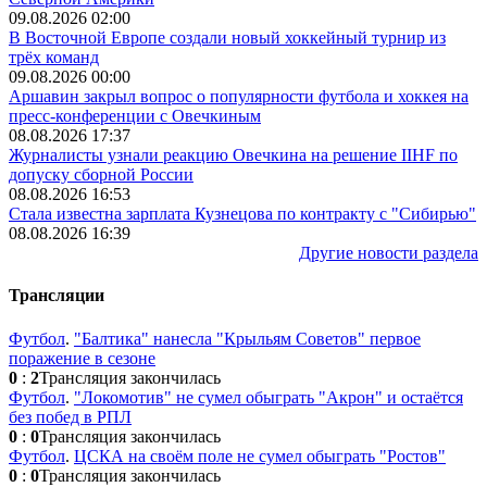
09.08.2026 02:00
В Восточной Европе создали новый хоккейный турнир из
трёх команд
09.08.2026 00:00
Аршавин закрыл вопрос о популярности футбола и хоккея на
пресс-конференции с Овечкиным
08.08.2026 17:37
Журналисты узнали реакцию Овечкина на решение IIHF по
допуску сборной России
08.08.2026 16:53
Стала известна зарплата Кузнецова по контракту с "Сибирью"
08.08.2026 16:39
Другие новости раздела
Трансляции
Футбол
.
"Балтика" нанесла "Крыльям Советов" первое
поражение в сезоне
0
:
2
Трансляция закончилась
Футбол
.
"Локомотив" не сумел обыграть "Акрон" и остаётся
без побед в РПЛ
0
:
0
Трансляция закончилась
Футбол
.
ЦСКА на своём поле не сумел обыграть "Ростов"
0
:
0
Трансляция закончилась