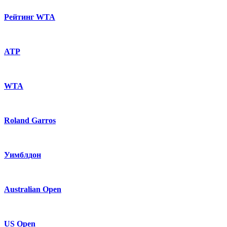
Рейтинг WTA
ATP
WTA
Roland Garros
Уимблдон
Australian Open
US Open