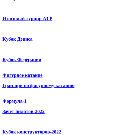
Итоговый турнир ATP
Кубок Дэвиса
Кубок Федерации
Фигурное катание
Гран-при по фигурному катанию
Формула-1
Зачёт пилотов-2022
Кубок конструкторов-2022