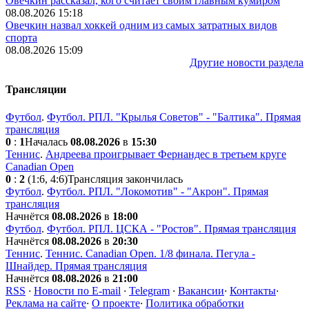
Овечкин рассказал, кого считает своим главным кумиром
08.08.2026 15:18
Овечкин назвал хоккей одним из самых затратных видов
спорта
08.08.2026 15:09
Другие новости раздела
Трансляции
Футбол
.
Футбол. РПЛ. "Крылья Советов" - "Балтика". Прямая
трансляция
0
:
1
Началась
08.08.2026
в
15:30
Теннис
.
Андреева проигрывает Фернандес в третьем круге
Canadian Open
0
:
2
(1:6, 4:6)
Трансляция закончилась
Футбол
.
Футбол. РПЛ. "Локомотив" - "Акрон". Прямая
трансляция
Начнётся
08.08.2026
в
18:00
Футбол
.
Футбол. РПЛ. ЦСКА - "Ростов". Прямая трансляция
Начнётся
08.08.2026
в
20:30
Теннис
.
Теннис. Canadian Open. 1/8 финала. Пегула -
Шнайдер. Прямая трансляция
Начнётся
08.08.2026
в
21:00
RSS
·
Новости по E-mail
·
Telegram
·
Вакансии
·
Контакты
·
Реклама на сайте
·
О проекте
·
Политика обработки