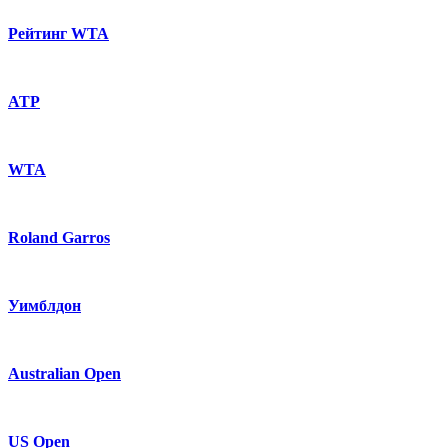
Рейтинг WTA
ATP
WTA
Roland Garros
Уимблдон
Australian Open
US Open