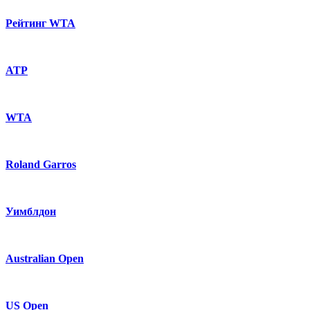
Рейтинг WTA
ATP
WTA
Roland Garros
Уимблдон
Australian Open
US Open