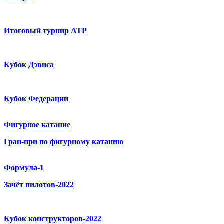
Итоговый турнир ATP
Кубок Дэвиса
Кубок Федерации
Фигурное катание
Гран-при по фигурному катанию
Формула-1
Зачёт пилотов-2022
Кубок конструкторов-2022