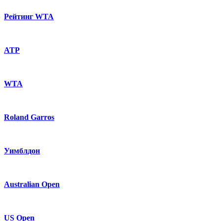
Рейтинг WTA
ATP
WTA
Roland Garros
Уимблдон
Australian Open
US Open