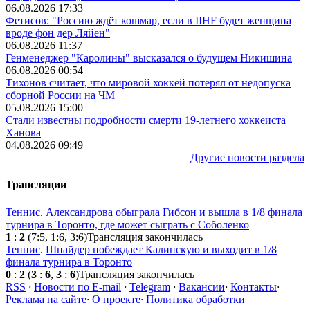
06.08.2026 17:33
Фетисов: "Россию ждёт кошмар, если в IIHF будет женщина
вроде фон дер Ляйен"
06.08.2026 11:37
Генменеджер "Каролины" высказался о будущем Никишина
06.08.2026 00:54
Тихонов считает, что мировой хоккей потерял от недопуска
сборной России на ЧМ
05.08.2026 15:00
Стали известны подробности смерти 19-летнего хоккеиста
Ханова
04.08.2026 09:49
Другие новости раздела
Трансляции
Теннис
.
Александрова обыграла Гибсон и вышла в 1/8 финала
турнира в Торонто, где может сыграть с Соболенко
1
:
2
(7:5, 1:6, 3:6)
Трансляция закончилась
Теннис
.
Шнайдер побеждает Калинскую и выходит в 1/8
финала турнира в Торонто
0
:
2
(
3
:
6
,
3
:
6
)
Трансляция закончилась
RSS
·
Новости по E-mail
·
Telegram
·
Вакансии
·
Контакты
·
Реклама на сайте
·
О проекте
·
Политика обработки