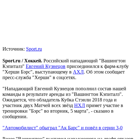
Источник:
Sport.ru
Sport.ru / Хоккей.
Российский нападающий "Вашингтон
Кэпиталз"
Евгений Кузнецов
присоединился к фарм-клубу
"Херши Бэрс", выступающему в
АХЛ
. Об этом сообщает
пресс-служба "Херши" в соцсетях.
"Нападающий Евгений Кузнецов пополнил состав нашей
команды в результате аренды из "Вашингтон Кэпиталз".
Ожидается, что обладатель Кубка Стэнли 2018 года и
участник двух Матчей всех звёзд
НХЛ
примет участие в
тренировки "Бэрс" во вторник, 5 марта", - сказано в
сообщении.
"Автомобилист" обыграл "Ак Барс" и повёл в серии 3-0
Ранее "Вашингтон" выставил нападающего на драфт отказов.