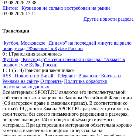
03.08.2026 22:38
Щитов: "Кузнецов не сильно востребован на рынке"
03.08.2026 17:11
Другие новости раздела
Трансляции
Футбол
.
Московское "Динамо" на последней минуте вырвало
победу над "Факелом" в Кубке России
0
:
1
Трансляция закончилась
Футбол
.
"Краснодар" в серии пенальти обыграл "Ахмат" в
первом туре Кубка России
1
:
1
(
5
:
4
)
Трансляция закончилась
RSS
·
Новости по E-mail
·
Telegram
·
Вакансии
·
Контакты
·
Реклама на сайте
·
О проекте
·
Политика обработки
персональных данных
·
Все материалы SPORT.RU являются его интеллектуальной
собственностью и защищены Законом Российской Федерации
(Об авторском праве и смежных правах). В соответствии со
статьёй 19 данного Закона SPORT.RU разрешает цитировать
свои тексты без своего письменного разрешения в размерах,
не превышающих 1/4 от общего объёма цитируемого
материала. При цитировании материалов обязательна хорошо
заметная, выделенная шрифтом гиперссылка на
https://www.sport.ru. Для цитирования свыше 1/4 от общего