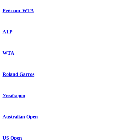
Рейтинг WTA
ATP
WTA
Roland Garros
Уимблдон
Australian Open
US Open