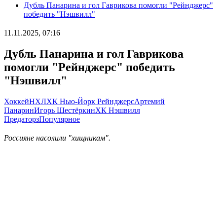
Дубль Панарина и гол Гаврикова помогли "Рейнджерс"
победить "Нэшвилл"
11.11.2025, 07:16
Дубль Панарина и гол Гаврикова
помогли "Рейнджерс" победить
"Нэшвилл"
Хоккей
НХЛ
ХК Нью-Йорк Рейнджерс
Артемий
Панарин
Игорь Шестёркин
ХК Нэшвилл
Предаторз
Популярное
Россияне насолили "хищникам".