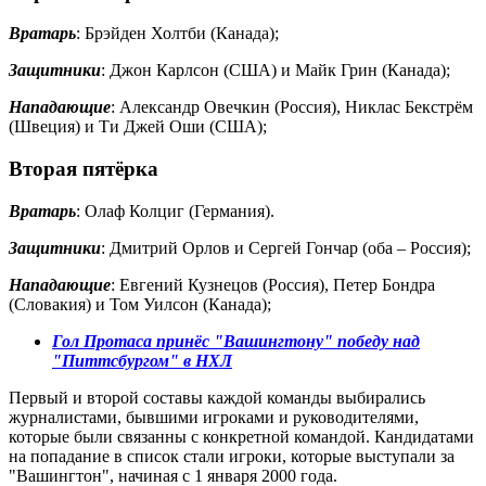
Вратарь
: Брэйден Холтби (Канада);
Защитники
: Джон Карлсон (США) и Майк Грин (Канада);
Нападающие
: Александр Овечкин (Россия), Никлас Бекстрём
(Швеция) и Ти Джей Оши (США);
Вторая пятёрка
Вратарь
: Олаф Колциг (Германия).
Защитники
: Дмитрий Орлов и Сергей Гончар (оба – Россия);
Нападающие
: Евгений Кузнецов (Россия), Петер Бондра
(Словакия) и Том Уилсон (Канада);
Гол Протаса принёс "Вашингтону" победу над
"Питтсбургом" в НХЛ
Первый и второй составы каждой команды выбирались
журналистами, бывшими игроками и руководителями,
которые были связанны с конкретной командой. Кандидатами
на попадание в список стали игроки, которые выступали за
"Вашингтон", начиная с 1 января 2000 года.