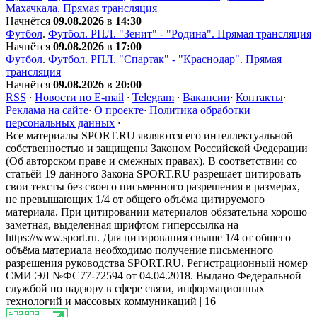
Махачкала. Прямая трансляция
Начнётся
09.08.2026
в
14:30
Футбол
.
Футбол. РПЛ. "Зенит" - "Родина". Прямая трансляция
Начнётся
09.08.2026
в
17:00
Футбол
.
Футбол. РПЛ. "Спартак" - "Краснодар". Прямая
трансляция
Начнётся
09.08.2026
в
20:00
RSS
·
Новости по E-mail
·
Telegram
·
Вакансии
·
Контакты
·
Реклама на сайте
·
О проекте
·
Политика обработки
персональных данных
·
Все материалы SPORT.RU являются его интеллектуальной
собственностью и защищены Законом Российской Федерации
(Об авторском праве и смежных правах). В соответствии со
статьёй 19 данного Закона SPORT.RU разрешает цитировать
свои тексты без своего письменного разрешения в размерах,
не превышающих 1/4 от общего объёма цитируемого
материала. При цитировании материалов обязательна хорошо
заметная, выделенная шрифтом гиперссылка на
https://www.sport.ru. Для цитирования свыше 1/4 от общего
объёма материала необходимо получение письменного
разрешения руководства SPORT.RU. Регистрационный номер
СМИ ЭЛ №ФС77-72594 от 04.04.2018. Выдано Федеральной
службой по надзору в сфере связи, информационных
технологий и массовых коммуникаций | 16+