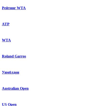
Рейтинг WTA
ATP
WTA
Roland Garros
Уимблдон
Australian Open
US Open