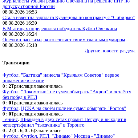
Журналисты узнали реакцию Овечкина на решение IIHF по
допуску сборной России
08.08.2026 16:53
Стала известна зарплата Кузнецова по контракту с "Сибирью"
08.08.2026 16:39
В Мытищах определился победитель Кубка Овечкина
08.08.2026 16:24
Овечкин рассказал, кого считает своим главным кумиром
08.08.2026 15:18
Другие новости раздела
Трансляции
Футбол
.
"Балтика" нанесла "Крыльям Советов" первое
поражение в сезоне
0
:
2
Трансляция закончилась
Футбол
.
"Локомотив" не сумел обыграть "Акрон" и остаётся
без побед в РПЛ
0
:
0
Трансляция закончилась
Футбол
.
ЦСКА на своём поле не сумел обыграть "Ростов"
0
:
0
Трансляция закончилась
Теннис
.
Шнайдер в двух сетах громит Пегулу и выходит в
четвертьфинал "тысячника" в Торонто
0
:
2
(
3
:
6
,
3
:
6
)
Закончилась
Футбол
.
Футбол. РПЛ. "Динамо" Москва - "Динамо"