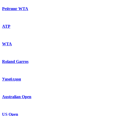
Рейтинг WTA
ATP
WTA
Roland Garros
Уимблдон
Australian Open
US Open