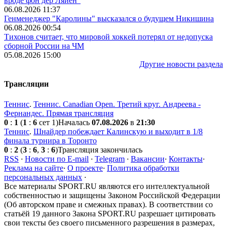
вроде фон дер Ляйен"
06.08.2026 11:37
Генменеджер "Каролины" высказался о будущем Никишина
06.08.2026 00:54
Тихонов считает, что мировой хоккей потерял от недопуска
сборной России на ЧМ
05.08.2026 15:00
Другие новости раздела
Трансляции
Теннис
.
Теннис. Canadian Open. Третий круг. Андреева -
Фернандес. Прямая трансляция
0
:
1
(
1
:
6
сет 1)
Началась
07.08.2026
в
21:30
Теннис
.
Шнайдер побеждает Калинскую и выходит в 1/8
финала турнира в Торонто
0
:
2
(
3
:
6
,
3
:
6
)
Трансляция закончилась
RSS
·
Новости по E-mail
·
Telegram
·
Вакансии
·
Контакты
·
Реклама на сайте
·
О проекте
·
Политика обработки
персональных данных
·
Все материалы SPORT.RU являются его интеллектуальной
собственностью и защищены Законом Российской Федерации
(Об авторском праве и смежных правах). В соответствии со
статьёй 19 данного Закона SPORT.RU разрешает цитировать
свои тексты без своего письменного разрешения в размерах,