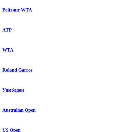
Рейтинг WTA
ATP
WTA
Roland Garros
Уимблдон
Australian Open
US Open