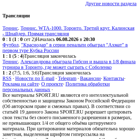
Другие новости раздела
Трансляции
Теннис
.
Теннис. WTA-1000. Торонто. Третий круг. Калинская
- Шнайдер. Прямая трансляция
0
:
1
(
1
:
0
сет 2)
Началась
06.08.2026
в
20:30
Футбол
.
"Краснодар" в серии пенальти обыграл "Ахмат" в
первом туре Кубка России
1
:
1
(
5
:
4
)
Трансляция закончилась
Теннис
.
Александрова обыграла Гибсон и вышла в 1/8 финала
турнира в Торонто, где может сыграть с Соболенко
1
:
2
(7:5, 1:6, 3:6)
Трансляция закончилась
RSS
·
Новости по E-mail
·
Telegram
·
Вакансии
·
Контакты
·
Реклама на сайте
·
О проекте
·
Политика обработки
персональных данных
·
Все материалы SPORT.RU являются его интеллектуальной
собственностью и защищены Законом Российской Федерации
(Об авторском праве и смежных правах). В соответствии со
статьёй 19 данного Закона SPORT.RU разрешает цитировать
свои тексты без своего письменного разрешения в размерах,
не превышающих 1/4 от общего объёма цитируемого
материала. При цитировании материалов обязательна хорошо
заметная, выделенная шрифтом гиперссылка на