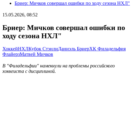
Бриер: Мичков совершал ошибки по ходу сезона НХЛ"
15.05.2026, 08:52
Бриер: Мичков совершал ошибки по
ходу сезона НХЛ"
Хоккей
НХЛ
Кубок Стэнли
Даниэль Бриер
ХК Филадельфия
Флайерз
Матвей Мичков
В "Филадельфии" намекнули на проблемы российского
хоккеиста с дисциплиной.