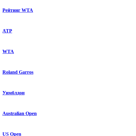
Рейтинг WTA
ATP
WTA
Roland Garros
Уимблдон
Australian Open
US Open