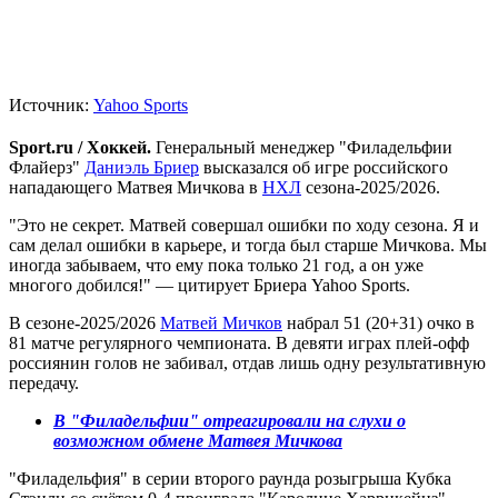
Источник:
Yahoo Sports
Sport.ru / Хоккей.
Генеральный менеджер "Филадельфии
Флайерз"
Даниэль Бриер
высказался об игре российского
нападающего Матвея Мичкова в
НХЛ
сезона-2025/2026.
"Это не секрет. Матвей совершал ошибки по ходу сезона. Я и
сам делал ошибки в карьере, и тогда был старше Мичкова. Мы
иногда забываем, что ему пока только 21 год, а он уже
многого добился!" — цитирует Бриера Yahoo Sports.
В сезоне-2025/2026
Матвей Мичков
набрал 51 (20+31) очко в
81 матче регулярного чемпионата. В девяти играх плей-офф
россиянин голов не забивал, отдав лишь одну результативную
передачу.
В "Филадельфии" отреагировали на слухи о
возможном обмене Матвея Мичкова
"Филадельфия" в серии второго раунда розыгрыша Кубка