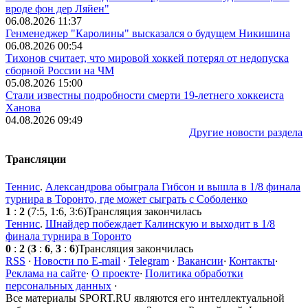
вроде фон дер Ляйен"
06.08.2026 11:37
Генменеджер "Каролины" высказался о будущем Никишина
06.08.2026 00:54
Тихонов считает, что мировой хоккей потерял от недопуска
сборной России на ЧМ
05.08.2026 15:00
Стали известны подробности смерти 19-летнего хоккеиста
Ханова
04.08.2026 09:49
Другие новости раздела
Трансляции
Теннис
.
Александрова обыграла Гибсон и вышла в 1/8 финала
турнира в Торонто, где может сыграть с Соболенко
1
:
2
(7:5, 1:6, 3:6)
Трансляция закончилась
Теннис
.
Шнайдер побеждает Калинскую и выходит в 1/8
финала турнира в Торонто
0
:
2
(
3
:
6
,
3
:
6
)
Трансляция закончилась
RSS
·
Новости по E-mail
·
Telegram
·
Вакансии
·
Контакты
·
Реклама на сайте
·
О проекте
·
Политика обработки
персональных данных
·
Все материалы SPORT.RU являются его интеллектуальной