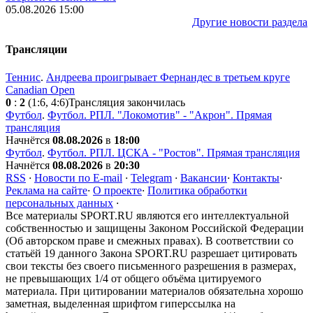
05.08.2026 15:00
Другие новости раздела
Трансляции
Теннис
.
Андреева проигрывает Фернандес в третьем круге
Canadian Open
0
:
2
(1:6, 4:6)
Трансляция закончилась
Футбол
.
Футбол. РПЛ. "Локомотив" - "Акрон". Прямая
трансляция
Начнётся
08.08.2026
в
18:00
Футбол
.
Футбол. РПЛ. ЦСКА - "Ростов". Прямая трансляция
Начнётся
08.08.2026
в
20:30
RSS
·
Новости по E-mail
·
Telegram
·
Вакансии
·
Контакты
·
Реклама на сайте
·
О проекте
·
Политика обработки
персональных данных
·
Все материалы SPORT.RU являются его интеллектуальной
собственностью и защищены Законом Российской Федерации
(Об авторском праве и смежных правах). В соответствии со
статьёй 19 данного Закона SPORT.RU разрешает цитировать
свои тексты без своего письменного разрешения в размерах,
не превышающих 1/4 от общего объёма цитируемого
материала. При цитировании материалов обязательна хорошо
заметная, выделенная шрифтом гиперссылка на