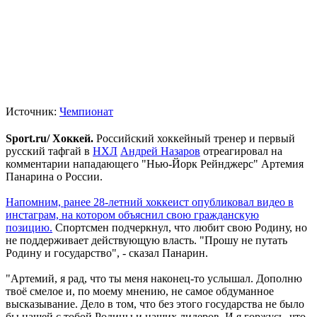
Источник:
Чемпионат
Sport.ru/ Хоккей.
Российский хоккейный тренер и первый
русский тафгай в
НХЛ
Андрей Назаров
отреагировал на
комментарии нападающего "Нью-Йорк Рейнджерс" Артемия
Панарина о России.
Напомним, ранее 28-летний хоккеист опубликовал видео в
инстаграм, на котором объяснил свою гражданскую
позицию.
Спортсмен подчеркнул, что любит свою Родину, но
не поддерживает действующую власть. "Прошу не путать
Родину и государство", - сказал Панарин.
"Артемий, я рад, что ты меня наконец-то услышал. Дополню
твоё смелое и, по моему мнению, не самое обдуманное
высказывание. Дело в том, что без этого государства не было
бы нашей с тобой Родины и наших лидеров. И я горжусь, что