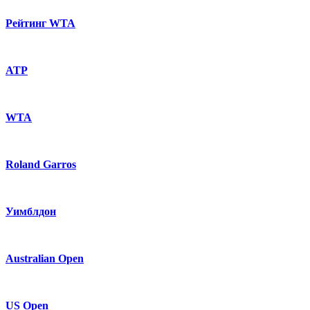
Рейтинг WTA
ATP
WTA
Roland Garros
Уимблдон
Australian Open
US Open