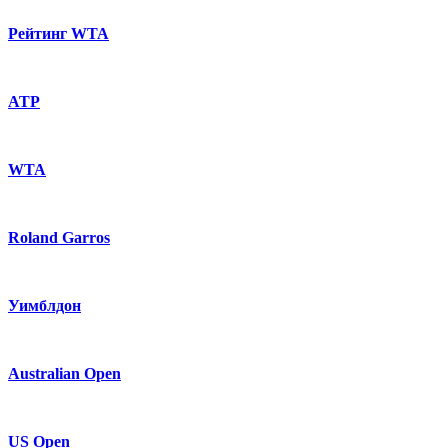
Рейтинг WTA
ATP
WTA
Roland Garros
Уимблдон
Australian Open
US Open