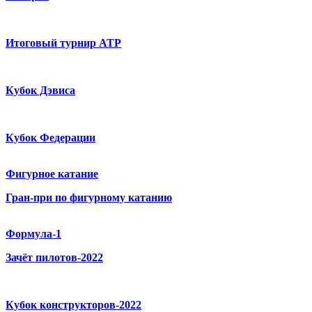
Итоговый турнир ATP
Кубок Дэвиса
Кубок Федерации
Фигурное катание
Гран-при по фигурному катанию
Формула-1
Зачёт пилотов-2022
Кубок конструкторов-2022