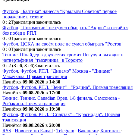
Футбол
.
"Балтика" нанесла "Крыльям Советов" первое
поражение в сезоне
0
:
2
Трансляция закончилась
Футбол
.
"Локомотив" не сумел обыграть "Акрон" и остаётся
без побед в РПЛ
0
:
0
Трансляция закончилась
Футбол
.
ЦСКА на своём поле не сумел обыграть "Ростов"
0
:
0
Трансляция закончилась
Теннис
.
Шнайдер в двух сетах громит Пегулу и выходит в
четвертьфинал "тысячника" в Торонто
0
:
2
(
3
:
6
,
3
:
6
)
Закончилась
Футбол
.
Футбол. РПЛ. "Динамо" Москва - "Динамо"
Махачкала. Прямая трансляция
Начнётся
09.08.2026
в
14:30
Футбол
.
Футбол. РПЛ. "Зенит" - "Родина". Прямая трансляция
Начнётся
09.08.2026
в
17:00
Теннис
.
Теннис. Сanadian Open. 1/8 финала. Самсонова -
Рыбакина. Прямая трансляция
Начнётся
09.08.2026
в
19:30
Футбол
.
Футбол. РПЛ. "Спартак" - "Краснодар". Прямая
трансляция
Начнётся
09.08.2026
в
20:00
RSS
·
Новости по E-mail
·
Telegram
·
Вакансии
·
Контакты
·