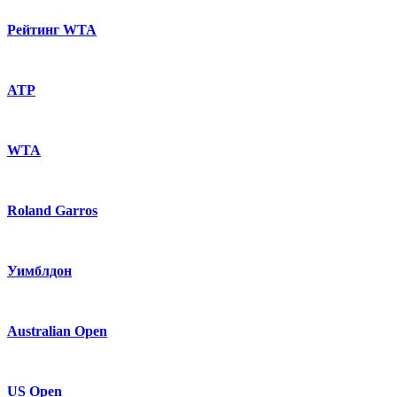
Рейтинг WTA
ATP
WTA
Roland Garros
Уимблдон
Australian Open
US Open