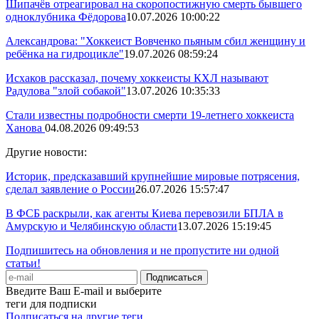
Шипачёв отреагировал на скоропостижную смерть бывшего
одноклубника Фёдорова
10.07.2026 10:00:22
Александрова: "Хоккеист Вовченко пьяным сбил женщину и
ребёнка на гидроцикле"
19.07.2026 08:59:24
Исхаков рассказал, почему хоккеисты КХЛ называют
Радулова "злой собакой"
13.07.2026 10:35:33
Стали известны подробности смерти 19-летнего хоккеиста
Ханова
04.08.2026 09:49:53
Другие новости:
Историк, предсказавший крупнейшие мировые потрясения,
сделал заявление о России
26.07.2026 15:57:47
В ФСБ раскрыли, как агенты Киева перевозили БПЛА в
Амурскую и Челябинскую области
13.07.2026 15:19:45
Подпишитесь на обновления и не пропустите ни одной
статьи!
Введите Ваш E-mail и выберите
теги для подписки
Подписаться на другие теги