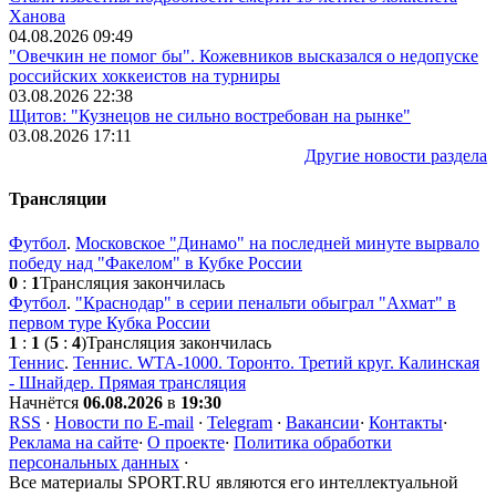
Ханова
04.08.2026 09:49
"Овечкин не помог бы". Кожевников высказался о недопуске
российских хоккеистов на турниры
03.08.2026 22:38
Щитов: "Кузнецов не сильно востребован на рынке"
03.08.2026 17:11
Другие новости раздела
Трансляции
Футбол
.
Московское "Динамо" на последней минуте вырвало
победу над "Факелом" в Кубке России
0
:
1
Трансляция закончилась
Футбол
.
"Краснодар" в серии пенальти обыграл "Ахмат" в
первом туре Кубка России
1
:
1
(
5
:
4
)
Трансляция закончилась
Теннис
.
Теннис. WTA-1000. Торонто. Третий круг. Калинская
- Шнайдер. Прямая трансляция
Начнётся
06.08.2026
в
19:30
RSS
·
Новости по E-mail
·
Telegram
·
Вакансии
·
Контакты
·
Реклама на сайте
·
О проекте
·
Политика обработки
персональных данных
·
Все материалы SPORT.RU являются его интеллектуальной