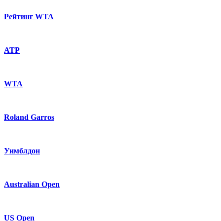
Рейтинг WTA
ATP
WTA
Roland Garros
Уимблдон
Australian Open
US Open