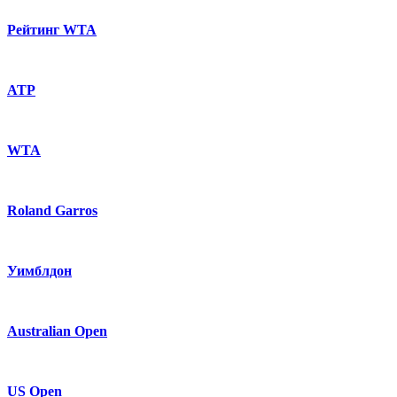
Рейтинг WTA
ATP
WTA
Roland Garros
Уимблдон
Australian Open
US Open