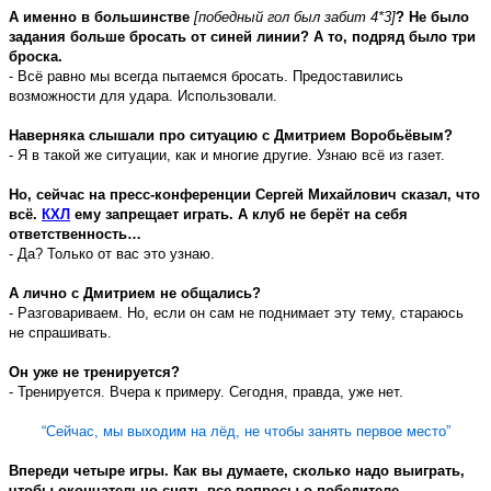
А именно в большинстве
[победный гол был забит 4*3]
? Не было
задания больше бросать от синей линии? А то, подряд было три
броска.
- Всё равно мы всегда пытаемся бросать. Предоставились
возможности для удара. Использовали.
Наверняка слышали про ситуацию с Дмитрием Воробьёвым?
- Я в такой же ситуации, как и многие другие. Узнаю всё из газет.
Но, сейчас на пресс-конференции Сергей Михайлович сказал, что
всё.
КХЛ
ему запрещает играть. А клуб не берёт на себя
ответственность…
- Да? Только от вас это узнаю.
А лично с Дмитрием не общались?
- Разговариваем. Но, если он сам не поднимает эту тему, стараюсь
не спрашивать.
Он уже не тренируется?
- Тренируется. Вчера к примеру. Сегодня, правда, уже нет.
“Сейчас, мы выходим на лёд, не чтобы занять первое место”
Впереди четыре игры. Как вы думаете, сколько надо выиграть,
чтобы окончательно снять все вопросы о победителе