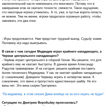
заключительной части чемпионата это многовато. Потому что в
завершении атак не хватало точности, свежести. Такое ощущение,
что некоторые игроки утомились. А то, уже, в пустые ворота попасть
не можем. Тем не менее, игроки проделали огромную работу, чтобы
завоевать эти два очка.
- Игры продолжаются. Нам предстоит трудный выезд. Судьбу знаем.
Половину игр надо выигрывать.
В связи с чем сегодня Медведев играл крайнего нападающего, а
Чермак центрального нападающего?
- Чермак играет центрального в сборной Чехии. Мы решили, что для
крайнего ему не хватает быстроты. В данное время Александр
Радулов травмирован. И на сегодня, решили крайним поставить
более техничного Медведева. У нас не хватает крайних нападающих
(с сожалением)
. Доверили Чермаку играть в четвёртом звене. К
сожалению, это звено и пропустило единственную шайбу. Но его
вины нет. Это вина скорее Григоренко.
“По-видимому, в этом сезоне Дима вообще ни за кого играть не будет”
Ситуацию по Дмитрию Воробьёву прояснилась?