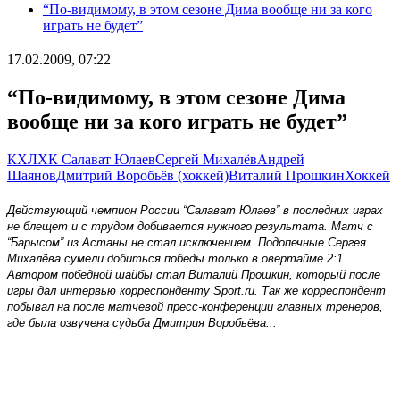
“По-видимому, в этом сезоне Дима вообще ни за кого
играть не будет”
17.02.2009, 07:22
“По-видимому, в этом сезоне Дима
вообще ни за кого играть не будет”
КХЛ
ХК Салават Юлаев
Сергей Михалёв
Андрей
Шаянов
Дмитрий Воробьёв (хоккей)
Виталий Прошкин
Хоккей
Действующий чемпион России “Салават Юлаев” в последних играх
не блещет и с трудом добивается нужного результата. Матч с
“Барысом” из Астаны не стал исключением. Подопечные Сергея
Михалёва сумели добиться победы только в овертайме 2:1.
Автором победной шайбы стал Виталий Прошкин, который после
игры дал интервью корреспонденту
Sport
.
ru
. Так же корреспондент
побывал на после матчевой пресс-конференции главных тренеров,
где была озвучена судьба Дмитрия Воробьёва...