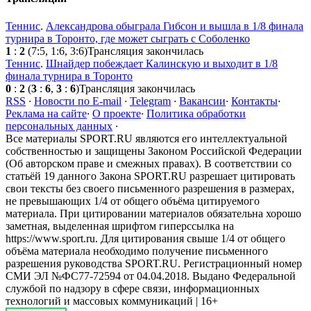
Теннис
.
Александрова обыграла Гибсон и вышла в 1/8 финала
турнира в Торонто, где может сыграть с Соболенко
1
:
2
(7:5, 1:6, 3:6)
Трансляция закончилась
Теннис
.
Шнайдер побеждает Калинскую и выходит в 1/8
финала турнира в Торонто
0
:
2
(
3
:
6
,
3
:
6
)
Трансляция закончилась
RSS
·
Новости по E-mail
·
Telegram
·
Вакансии
·
Контакты
·
Реклама на сайте
·
О проекте
·
Политика обработки
персональных данных
·
Все материалы SPORT.RU являются его интеллектуальной
собственностью и защищены Законом Российской Федерации
(Об авторском праве и смежных правах). В соответствии со
статьёй 19 данного Закона SPORT.RU разрешает цитировать
свои тексты без своего письменного разрешения в размерах,
не превышающих 1/4 от общего объёма цитируемого
материала. При цитировании материалов обязательна хорошо
заметная, выделенная шрифтом гиперссылка на
https://www.sport.ru. Для цитирования свыше 1/4 от общего
объёма материала необходимо получение письменного
разрешения руководства SPORT.RU. Регистрационный номер
СМИ ЭЛ №ФС77-72594 от 04.04.2018. Выдано Федеральной
службой по надзору в сфере связи, информационных
технологий и массовых коммуникаций | 16+