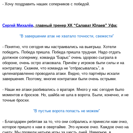
- Хочу поздравить наших соперников с победой.
Сергей Михалёв
, главный тренер ХК “Салават Юлаев” Уфа:
“В завершении атак не хватало точности, свежести”
- Понятно, что сегодня мы настраивались на выигрыш. Хотели
победить. Победа пришла. Победа пришла трудная. Надо отдать
должное сопернику, команда “Барыс” очень здорово сыграла в
обороне, очень остро атаковала. Причём у игроков были силы и на
контратаку. Скажем, что команда не “отбрасывалась”, а
целенаправленно проводила атаки. Видно, что партнёры искали
завершения. Поэтому, многие контратаки были очень острыми.
- Наши же атаки разбивались о вратаря. Много у нас сегодня было
моментов и бросков. Но, шайба не шла в ворота. Были, конечно, и не
точные броски.
“В пустые ворота попасть не можем”
- Благодарен ребятам за то, что они собрались и принесли нам очко,
которое пришло к нам в овертайме. Это нужное очко. Каждое очко на
счету. Мы провели четыре игры за шесть дней. Наверное, в