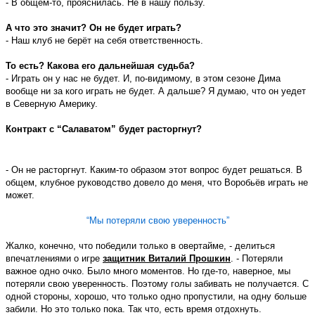
- В общем-то, прояснилась. Не в нашу пользу.
А что это значит? Он не будет играть?
- Наш клуб не берёт на себя ответственность.
То есть? Какова его дальнейшая судьба?
- Играть он у нас не будет. И, по-видимому, в этом сезоне Дима
вообще ни за кого играть не будет. А дальше? Я думаю, что он уедет
в Северную Америку.
Контракт с “Салаватом” будет расторгнут?
- Он не расторгнут. Каким-то образом этот вопрос будет решаться. В
общем, клубное руководство довело до меня, что Воробьёв играть не
может.
“
Мы потеряли свою уверенность
”
Жалко, конечно, что победили только в овертайме, - делиться
впечатлениями о игре
защитник Виталий Прошкин
. - Потеряли
важное одно очко. Было много моментов. Но где-то, наверное, мы
потеряли свою уверенность. Поэтому голы забивать не получается. С
одной стороны, хорошо, что только одно пропустили, на одну больше
забили. Но это только пока. Так что, есть время отдохнуть.