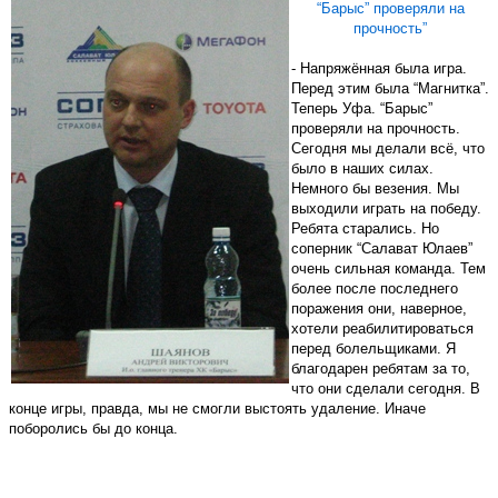
“Барыс” проверяли на
прочность
”
- Напряжённая была игра.
Перед этим была “Магнитка”.
Теперь Уфа. “Барыс”
проверяли на прочность.
Сегодня мы делали всё, что
было в наших силах.
Немного бы везения. Мы
выходили играть на победу.
Ребята старались. Но
соперник “Салават Юлаев”
очень сильная команда. Тем
более после последнего
поражения они, наверное,
хотели реабилитироваться
перед болельщиками. Я
благодарен ребятам за то,
что они сделали сегодня. В
конце игры, правда, мы не смогли выстоять удаление. Иначе
поборолись бы до конца.