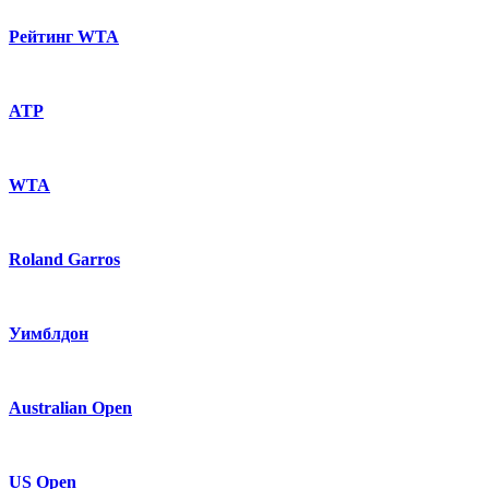
Рейтинг WTA
ATP
WTA
Roland Garros
Уимблдон
Australian Open
US Open