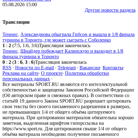
05.08.2026 15:00
Другие новости раздела
Трансляции
Теннис
.
Александрова обыграла Гибсон и вышла в 1/8 финала
турнира в Торонто, где может сыграть с Соболенко
1
:
2
(7:5, 1:6, 3:6)
Трансляция закончилась
Теннис
.
Шнайдер побеждает Калинскую и выходит в 1/8
финала турнира в Торонто
0
:
2
(
3
:
6
,
3
:
6
)
Трансляция закончилась
RSS
·
Новости по E-mail
·
Telegram
·
Вакансии
·
Контакты
·
Реклама на сайте
·
О проекте
·
Политика обработки
персональных данных
·
Все материалы SPORT.RU являются его интеллектуальной
собственностью и защищены Законом Российской Федерации
(Об авторском праве и смежных правах). В соответствии со
статьёй 19 данного Закона SPORT.RU разрешает цитировать
свои тексты без своего письменного разрешения в размерах,
не превышающих 1/4 от общего объёма цитируемого
материала. При цитировании материалов обязательна хорошо
заметная, выделенная шрифтом гиперссылка на
https://www.sport.ru. Для цитирования свыше 1/4 от общего
объёма материала необходимо получение письменного