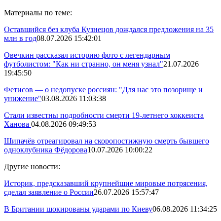
Материалы по теме:
Оставшийся без клуба Кузнецов дождался предложения на 35
млн в год
08.07.2026 15:42:01
Овечкин рассказал историю фото с легендарным
футболистом: "Как ни странно, он меня узнал"
21.07.2026
19:45:50
Фетисов — о недопуске россиян: "Для нас это позорище и
унижение"
03.08.2026 11:03:38
Стали известны подробности смерти 19-летнего хоккеиста
Ханова
04.08.2026 09:49:53
Шипачёв отреагировал на скоропостижную смерть бывшего
одноклубника Фёдорова
10.07.2026 10:00:22
Другие новости:
Историк, предсказавший крупнейшие мировые потрясения,
сделал заявление о России
26.07.2026 15:57:47
В Британии шокированы ударами по Киеву
06.08.2026 11:34:25