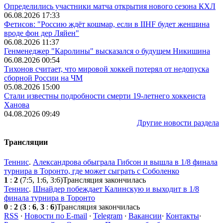
Определились участники матча открытия нового сезона КХЛ
06.08.2026 17:33
Фетисов: "Россию ждёт кошмар, если в IIHF будет женщина
вроде фон дер Ляйен"
06.08.2026 11:37
Генменеджер "Каролины" высказался о будущем Никишина
06.08.2026 00:54
Тихонов считает, что мировой хоккей потерял от недопуска
сборной России на ЧМ
05.08.2026 15:00
Стали известны подробности смерти 19-летнего хоккеиста
Ханова
04.08.2026 09:49
Другие новости раздела
Трансляции
Теннис
.
Александрова обыграла Гибсон и вышла в 1/8 финала
турнира в Торонто, где может сыграть с Соболенко
1
:
2
(7:5, 1:6, 3:6)
Трансляция закончилась
Теннис
.
Шнайдер побеждает Калинскую и выходит в 1/8
финала турнира в Торонто
0
:
2
(
3
:
6
,
3
:
6
)
Трансляция закончилась
RSS
·
Новости по E-mail
·
Telegram
·
Вакансии
·
Контакты
·