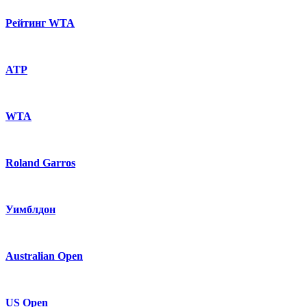
Рейтинг WTA
ATP
WTA
Roland Garros
Уимблдон
Australian Open
US Open