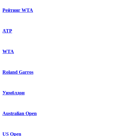
Рейтинг WTA
ATP
WTA
Roland Garros
Уимблдон
Australian Open
US Open