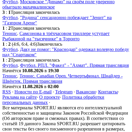
Футбол
.
Московское "Динамо" на своём поле уверенно
обыграло махачкалинское
3
:
1
Трансляция закончилась
Футбол
.
"Родина" сенсационно побеждает "Зенит" на
"Газпром Арене"
1
:
2
Трансляция закончилась
Теннис
.
Самсонова в трёхчасовом триллере уступает
Рыбакиной на "тысячнике" в Торонто
1
:
2
(4:6, 6:4, 4:6)
Закончилась
Футбол
.
Даку не помог: "Краснодар" одержал волевую победу
над "Спартаком"
1
:
2
Трансляция закончилась
Футбол
.
Футбол. РПЛ. "Факел" - "Ахмат". Прямая трансляция
Начнётся
10.08.2026
в
19:30
Теннис
.
Теннис. Canadian Open. Четвертьфинал. Шнайдер -
Швёнтек. Прямая трансляция
Начнётся
11.08.2026
в
02:00
RSS
·
Новости по E-mail
·
Telegram
·
Вакансии
·
Контакты
·
Реклама на сайте
·
О проекте
·
Политика обработки
персональных данных
·
Все материалы SPORT.RU являются его интеллектуальной
собственностью и защищены Законом Российской Федерации
(Об авторском праве и смежных правах). В соответствии со
статьёй 19 данного Закона SPORT.RU разрешает цитировать
свои тексты без своего письменного разрешения в размерах,