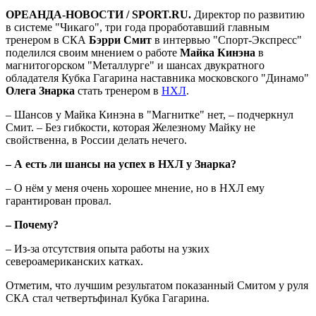
ОРЕАНДА-НОВОСТИ / SPORT.RU.
Директор по развитию
в системе "Чикаго", три года проработавший главным
тренером в СКА
Бэрри Смит
в интервью "Спорт-Экспресс"
поделился своим мнением о работе
Майка Кинэна
в
магнитогорском "Металлурге" и шансах двукратного
обладателя Кубка Гагарина наставника московского "Динамо"
Олега Знарка
стать тренером в
НХЛ
.
– Шансов у Майка Кинэна в "Магнитке" нет, – подчеркнул
Смит. – Без гибкости, которая Железному Майку не
свойственна, в России делать нечего.
– А есть ли шансы на успех в НХЛ у Знарка?
– О нём у меня очень хорошее мнение, но в НХЛ ему
гарантирован провал.
– Почему?
– Из-за отсутствия опыта работы на узких
североамериканских катках.
Отметим, что лучшим результатом показанный Смитом у руля
СКА стал четвертьфинал Кубка Гагарина.