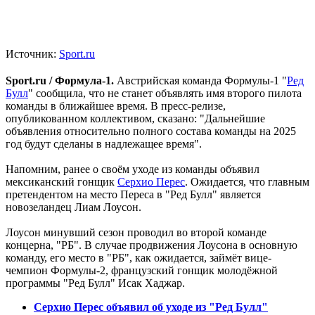
Источник:
Sport.ru
Sport.ru / Формула-1.
Австрийская команда Формулы-1 "
Ред
Булл
" сообщила, что не станет объявлять имя второго пилота
команды в ближайшее время. В пресс-релизе,
опубликованном коллективом, сказано: "Дальнейшие
объявления относительно полного состава команды на 2025
год будут сделаны в надлежащее время".
Напомним, ранее о своём уходе из команды объявил
мексиканский гонщик
Серхио Перес
. Ожидается, что главным
претендентом на место Переса в "Ред Булл" является
новозеландец Лиам Лоусон.
Лоусон минувший сезон проводил во второй команде
концерна, "РБ". В случае продвижения Лоусона в основную
команду, его место в "РБ", как ожидается, займёт вице-
чемпион Формулы-2, французский гонщик молодёжной
программы "Ред Булл" Исак Хаджар.
Серхио Перес объявил об уходе из "Ред Булл"