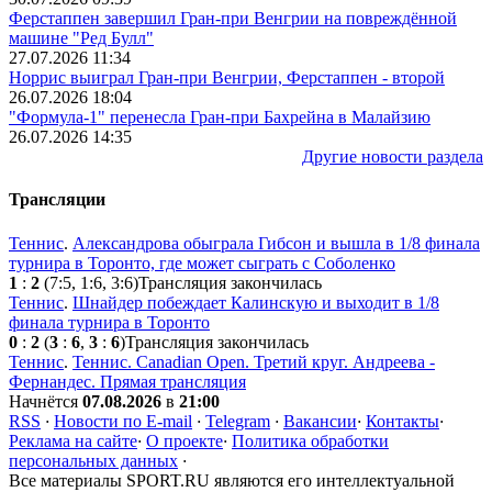
Ферстаппен завершил Гран-при Венгрии на повреждённой
машине "Ред Булл"
27.07.2026 11:34
Норрис выиграл Гран-при Венгрии, Ферстаппен - второй
26.07.2026 18:04
"Формула-1" перенесла Гран-при Бахрейна в Малайзию
26.07.2026 14:35
Другие новости раздела
Трансляции
Теннис
.
Александрова обыграла Гибсон и вышла в 1/8 финала
турнира в Торонто, где может сыграть с Соболенко
1
:
2
(7:5, 1:6, 3:6)
Трансляция закончилась
Теннис
.
Шнайдер побеждает Калинскую и выходит в 1/8
финала турнира в Торонто
0
:
2
(
3
:
6
,
3
:
6
)
Трансляция закончилась
Теннис
.
Теннис. Canadian Open. Третий круг. Андреева -
Фернандес. Прямая трансляция
Начнётся
07.08.2026
в
21:00
RSS
·
Новости по E-mail
·
Telegram
·
Вакансии
·
Контакты
·
Реклама на сайте
·
О проекте
·
Политика обработки
персональных данных
·
Все материалы SPORT.RU являются его интеллектуальной