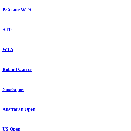
Рейтинг WTA
ATP
WTA
Roland Garros
Уимблдон
Australian Open
US Open