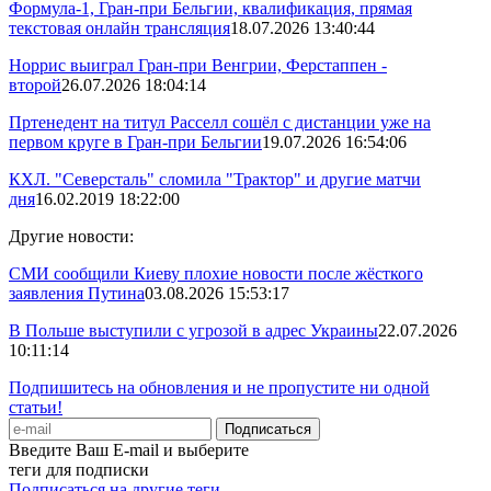
Формула-1, Гран-при Бельгии, квалификация, прямая
текстовая онлайн трансляция
18.07.2026 13:40:44
Норрис выиграл Гран-при Венгрии, Ферстаппен -
второй
26.07.2026 18:04:14
Пртенедент на титул Расселл сошёл с дистанции уже на
первом круге в Гран-при Бельгии
19.07.2026 16:54:06
КХЛ. "Северсталь" сломила "Трактор" и другие матчи
дня
16.02.2019 18:22:00
Другие новости:
СМИ сообщили Киеву плохие новости после жёсткого
заявления Путина
03.08.2026 15:53:17
В Польше выступили с угрозой в адрес Украины
22.07.2026
10:11:14
Подпишитесь на обновления и не пропустите ни одной
статьи!
Введите Ваш E-mail и выберите
теги для подписки
Подписаться на другие теги