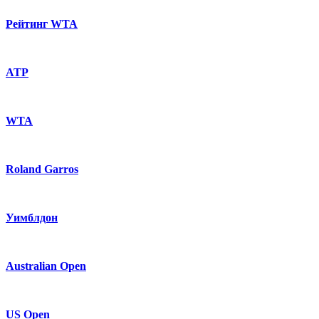
Рейтинг WTA
ATP
WTA
Roland Garros
Уимблдон
Australian Open
US Open