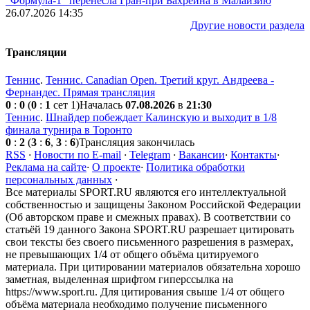
"Формула-1" перенесла Гран-при Бахрейна в Малайзию
26.07.2026 14:35
Другие новости раздела
Трансляции
Теннис
.
Теннис. Canadian Open. Третий круг. Андреева -
Фернандес. Прямая трансляция
0
:
0
(
0
:
1
сет 1)
Началась
07.08.2026
в
21:30
Теннис
.
Шнайдер побеждает Калинскую и выходит в 1/8
финала турнира в Торонто
0
:
2
(
3
:
6
,
3
:
6
)
Трансляция закончилась
RSS
·
Новости по E-mail
·
Telegram
·
Вакансии
·
Контакты
·
Реклама на сайте
·
О проекте
·
Политика обработки
персональных данных
·
Все материалы SPORT.RU являются его интеллектуальной
собственностью и защищены Законом Российской Федерации
(Об авторском праве и смежных правах). В соответствии со
статьёй 19 данного Закона SPORT.RU разрешает цитировать
свои тексты без своего письменного разрешения в размерах,
не превышающих 1/4 от общего объёма цитируемого
материала. При цитировании материалов обязательна хорошо
заметная, выделенная шрифтом гиперссылка на
https://www.sport.ru. Для цитирования свыше 1/4 от общего
объёма материала необходимо получение письменного