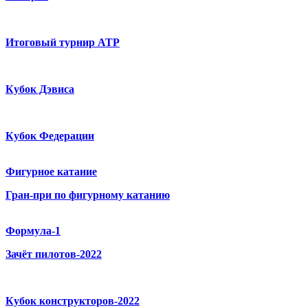
Итоговый турнир ATP
Кубок Дэвиса
Кубок Федерации
Фигурное катание
Гран-при по фигурному катанию
Формула-1
Зачёт пилотов-2022
Кубок конструкторов-2022