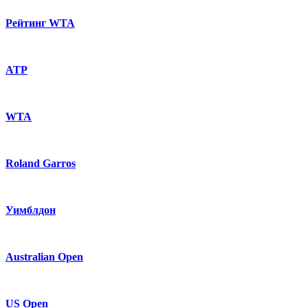
Рейтинг WTA
ATP
WTA
Roland Garros
Уимблдон
Australian Open
US Open