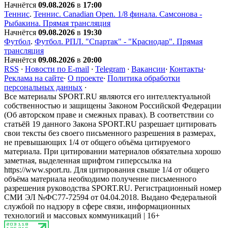
Начнётся
09.08.2026
в
17:00
Теннис
.
Теннис. Сanadian Open. 1/8 финала. Самсонова -
Рыбакина. Прямая трансляция
Начнётся
09.08.2026
в
19:30
Футбол
.
Футбол. РПЛ. "Спартак" - "Краснодар". Прямая
трансляция
Начнётся
09.08.2026
в
20:00
RSS
·
Новости по E-mail
·
Telegram
·
Вакансии
·
Контакты
·
Реклама на сайте
·
О проекте
·
Политика обработки
персональных данных
·
Все материалы SPORT.RU являются его интеллектуальной
собственностью и защищены Законом Российской Федерации
(Об авторском праве и смежных правах). В соответствии со
статьёй 19 данного Закона SPORT.RU разрешает цитировать
свои тексты без своего письменного разрешения в размерах,
не превышающих 1/4 от общего объёма цитируемого
материала. При цитировании материалов обязательна хорошо
заметная, выделенная шрифтом гиперссылка на
https://www.sport.ru. Для цитирования свыше 1/4 от общего
объёма материала необходимо получение письменного
разрешения руководства SPORT.RU. Регистрационный номер
СМИ ЭЛ №ФС77-72594 от 04.04.2018. Выдано Федеральной
службой по надзору в сфере связи, информационных
технологий и массовых коммуникаций | 16+