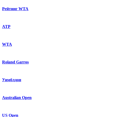
Рейтинг WTA
ATP
WTA
Roland Garros
Уимблдон
Australian Open
US Open