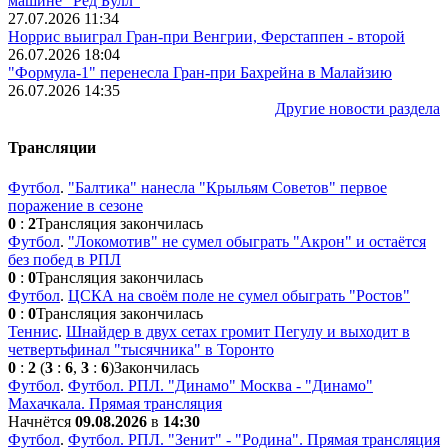
машине "Ред Булл"
27.07.2026 11:34
Норрис выиграл Гран-при Венгрии, Ферстаппен - второй
26.07.2026 18:04
"Формула-1" перенесла Гран-при Бахрейна в Малайзию
26.07.2026 14:35
Другие новости раздела
Трансляции
Футбол
.
"Балтика" нанесла "Крыльям Советов" первое
поражение в сезоне
0
:
2
Трансляция закончилась
Футбол
.
"Локомотив" не сумел обыграть "Акрон" и остаётся
без побед в РПЛ
0
:
0
Трансляция закончилась
Футбол
.
ЦСКА на своём поле не сумел обыграть "Ростов"
0
:
0
Трансляция закончилась
Теннис
.
Шнайдер в двух сетах громит Пегулу и выходит в
четвертьфинал "тысячника" в Торонто
0
:
2
(
3
:
6
,
3
:
6
)
Закончилась
Футбол
.
Футбол. РПЛ. "Динамо" Москва - "Динамо"
Махачкала. Прямая трансляция
Начнётся
09.08.2026
в
14:30
Футбол
.
Футбол. РПЛ. "Зенит" - "Родина". Прямая трансляция