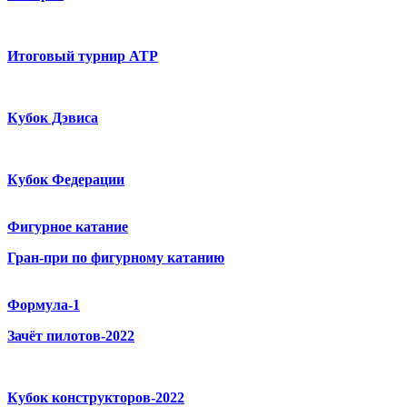
Итоговый турнир ATP
Кубок Дэвиса
Кубок Федерации
Фигурное катание
Гран-при по фигурному катанию
Формула-1
Зачёт пилотов-2022
Кубок конструкторов-2022