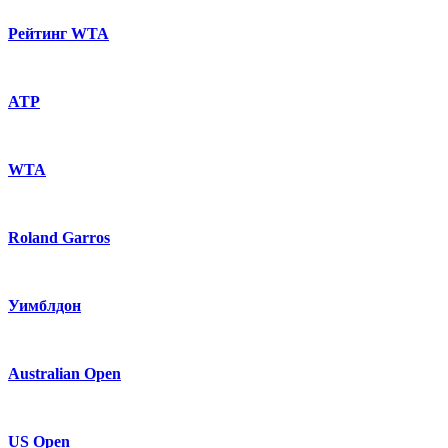
Рейтинг WTA
ATP
WTA
Roland Garros
Уимблдон
Australian Open
US Open