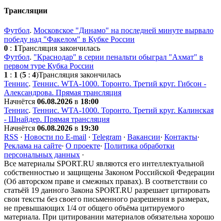
Трансляции
Футбол
.
Московское "Динамо" на последней минуте вырвало
победу над "Факелом" в Кубке России
0
:
1
Трансляция закончилась
Футбол
.
"Краснодар" в серии пенальти обыграл "Ахмат" в
первом туре Кубка России
1
:
1
(
5
:
4
)
Трансляция закончилась
Теннис
.
Теннис. WTA-1000. Торонто. Третий круг. Гибсон -
Александрова. Прямая трансляция
Начнётся
06.08.2026
в
18:00
Теннис
.
Теннис. WTA-1000. Торонто. Третий круг. Калинская
- Шнайдер. Прямая трансляция
Начнётся
06.08.2026
в
19:30
RSS
·
Новости по E-mail
·
Telegram
·
Вакансии
·
Контакты
·
Реклама на сайте
·
О проекте
·
Политика обработки
персональных данных
·
Все материалы SPORT.RU являются его интеллектуальной
собственностью и защищены Законом Российской Федерации
(Об авторском праве и смежных правах). В соответствии со
статьёй 19 данного Закона SPORT.RU разрешает цитировать
свои тексты без своего письменного разрешения в размерах,
не превышающих 1/4 от общего объёма цитируемого
материала. При цитировании материалов обязательна хорошо