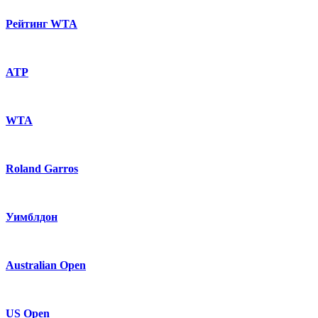
Рейтинг WTA
ATP
WTA
Roland Garros
Уимблдон
Australian Open
US Open