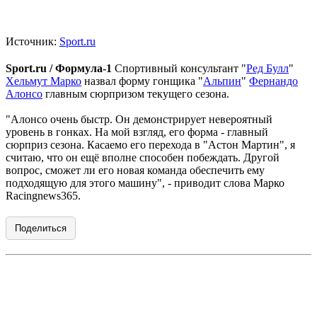
Источник:
Sport.ru
Sport.ru / Формула-1
Спортивный консультант "
Ред Булл
"
Хельмут Марко
назвал форму гонщика "
Альпин
"
Фернандо
Алонсо
главным сюрпризом текущего сезона.
"Алонсо очень быстр. Он демонстрирует невероятный
уровень в гонках. На мой взгляд, его форма - главный
сюрприз сезона. Касаемо его перехода в "Астон Мартин", я
считаю, что он ещё вполне способен побеждать. Другой
вопрос, сможет ли его новая команда обеспечить ему
подходящую для этого машину", - приводит слова Марко
Racingnews365.
Поделиться