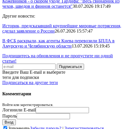
Кожевников - о скором уходе Тардифа: "Весь свинарник из
чехов, шведов и финнов останется"
30.07.2026 19:17:49
Другие новости:
Историк, предсказавший крупнейшие мировые потрясения,
сделал заявление о России
26.07.2026 15:57:47
В ФСБ раскрыли, как агенты Киева перевозили БПЛА в
Амурскую и Челябинскую области
13.07.2026 15:19:45
Подпишитесь на обновления и не пропустите ни одной
статьи!
Введите Ваш E-mail и выберите
теги для подписки
Подписаться на другие теги
Комментарии
Войти или зарегистрироваться.
Логин
или E-mail
Пароль
Запомнить
Забыли пароль?
|
Зарегистрироваться