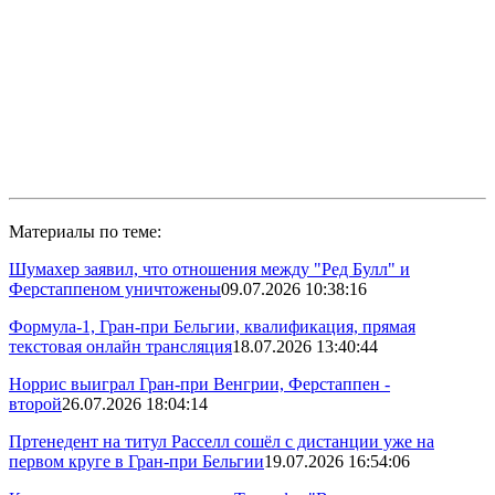
Материалы по теме:
Шумахер заявил, что отношения между "Ред Булл" и
Ферстаппеном уничтожены
09.07.2026 10:38:16
Формула-1, Гран-при Бельгии, квалификация, прямая
текстовая онлайн трансляция
18.07.2026 13:40:44
Норрис выиграл Гран-при Венгрии, Ферстаппен -
второй
26.07.2026 18:04:14
Пртенедент на титул Расселл сошёл с дистанции уже на
первом круге в Гран-при Бельгии
19.07.2026 16:54:06